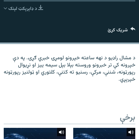
رشئ
۱۴ ساعته راډیويي خپرونې
د ډاېرېکټ لېنک
Gandhara
شریک کړئ
موږ وڅارئ
د مشال راډیو د نهه ساعته خپرونو لومړۍ خبري ګړۍ. په دې
خپرونه کې تر خبرونو وروسته بېلا بېل سیمه ییز او نړیوال
د ازادې اروپا راډیو ټولې ووبپاڼې
رپورټونه، شننې، مرکې، رسنیو ته کتنې، کلتوري او ټولنیز رپورټونه
خپرېږي.
برخې