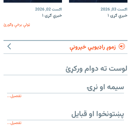
اګست 03, 2026
اګست 02, 2026
خبري ګړۍ ۱
خبري ګړۍ ۱
ټولې برخې وګورئ
زموږ راډیويي خپرونې
لوست ته دوام ورکړئ
سیمه او نړۍ
تفصیل...
پښتونخوا او قبایل
تفصیل...