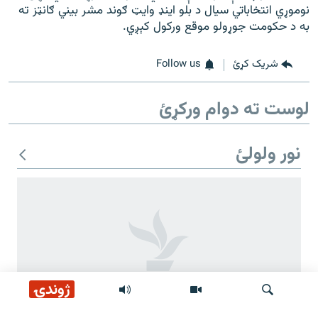
نوموړي انتخاباتي سیال د بلو اينډ وايټ ګوند مشر بيني ګانټز ته
به د حکومت جوړولو موقع ورکول کېږي.
شریک کړئ
Follow us
لوست ته دوام ورکړئ
نور ولولئ
ژوندۍ