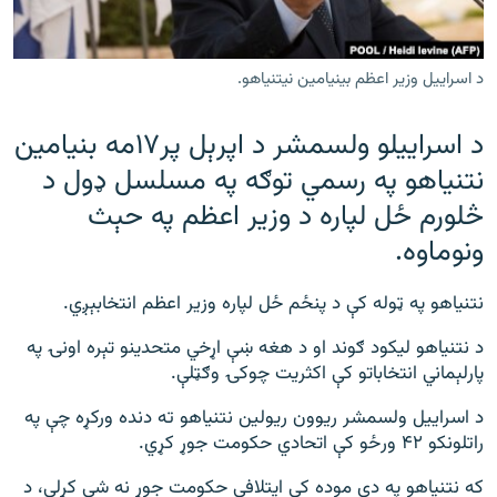
رشئ
۱۴ ساعته راډیويي خپرونې
Gandhara
د اسراییل وزیر اعظم بینیامین نیتنیاهو.
د اسراييلو ولسمشر د اپرېل پر۱۷مه بنيامين
موږ وڅارئ
نتنياهو په رسمي توګه په مسلسل ډول د
څلورم ځل لپاره د وزير اعظم په حېث
د ازادې اروپا راډیو ټولې ووبپاڼې
ونوماوه.
نتنیاهو په ټوله کې د پنځم ځل لپاره وزير اعظم انتخابېږي.
د نتنیاهو لیکود ګوند او د هغه ښې اړخي متحدينو تېره اونۍ په
پارلېماني انتخاباتو کې اکثریت چوکۍ وګټلې.
د اسراییل ولسمشر ريوون ریولین نتنیاهو ته دنده ورکړه چې په
راتلونکو ۴۲ ورځو کې اتحادي حکومت جوړ کړي.
که نتنیاهو په دې موده کې ایتلافي حکومت جوړ نه شي کړلی، د