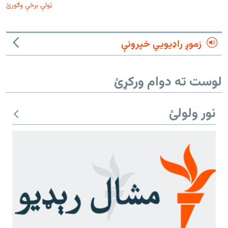
ټولې برخې وګورئ
زموږ راډیويي خپرونې
لوست ته دوام ورکړئ
نور ولولئ