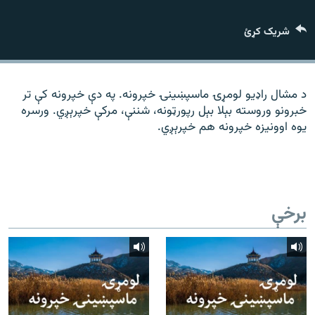
رشئ
۱۴ ساعته راډیويي خپرونې
شریک کړئ
Gandhara
موږ وڅارئ
د مشال راډیو لومړۍ ماسپښينۍ خپرونه. په دې خپرونه کې تر
خبرونو وروسته بېلا بېل رپورټونه، شننې، مرکې خپرېږي. ورسره
یوه اوونیزه خپرونه هم خپرېږي.
د ازادې اروپا راډیو ټولې ووبپاڼې
برخې