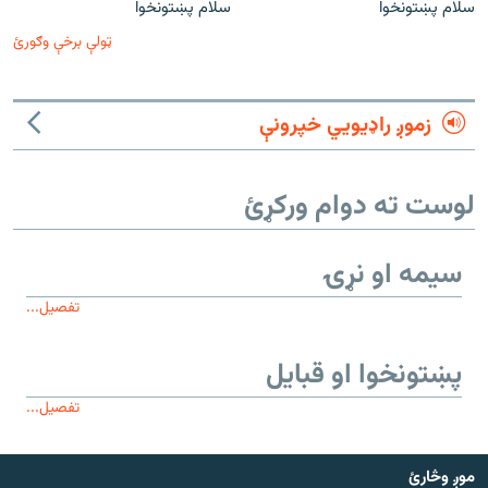
سلام پښتونخوا
سلام پښتونخوا
ټولې برخې وګورئ
زموږ راډیويي خپرونې
لوست ته دوام ورکړئ
سیمه او نړۍ
تفصیل...
پښتونخوا او قبایل
تفصیل...
موږ وڅارئ