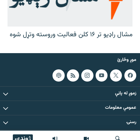
مشال راډیو تر ۱۶ کلن فعالیت وروسته وتړل شوه
موږ وڅارئ
زموږ له پاڼې
عمومي معلومات
رسنۍ
ژوندۍ
د دې ووبپاڼې د ټولو مطالبو حقوق له مشال راډیو سره خوندي دي