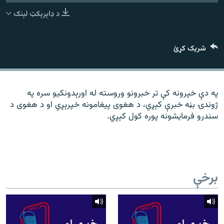
رشئ
۱۴ ساعته راډیويي خپرونې
د ډاېرېکټ لېنک
Gandhara
شریک کړئ
موږ وڅارئ
په دې خپرونه کې تر خبرونو وروسته له اورېدونکیو سره په
ژوندۍ بڼه خبرې کېږي، د هغوی پیغامونه خپرېږي او د هغوی د
د ازادې اروپا راډیو ټولې ووبپاڼې
سندرو فرمایشونه پوره کول کېږي.
برخې