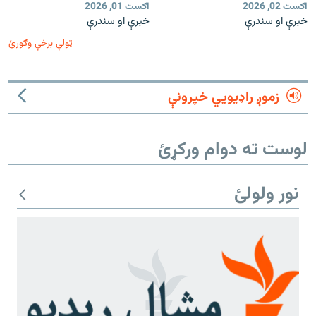
اګست 02, 2026
اګست 01, 2026
خبرې او سندرې
خبرې او سندرې
ټولې برخې وګورئ
زموږ راډیويي خپرونې
لوست ته دوام ورکړئ
نور ولولئ