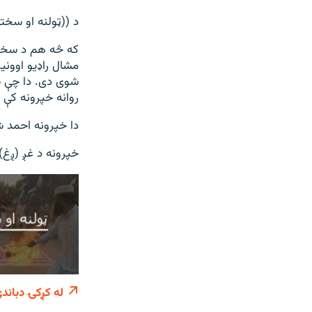
د ((ټولنه او سخت
که څه هم د سختدر
مشال راډیو اووني
شوی دی. دا چې س
روانه خپرونه کې 
دا خپرونه احمد ش
خپرونه د غږ (ږغ)
له کړکۍ دباند