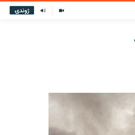
ژوندۍ