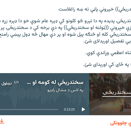
دريځي)) خپرونې پاڼې ته ښه راغلاست
يځۍ پديده په دا تېرو څو کلونو کې ډېره عام شوې خو دا ډېره زړه س
زې خپرونې ((ټولنه او سختدريځي)) په دې برخه کې د سختدريځۍ پر
ختدريځي کله او څنګه پېل شوه او پر دې مهال څه ډول پېښې رامنځ
يې تفصيل اورېدلای شئ.
اه اعظمي وړاندې کوي.
 په ځای کې اورېدای شئ.
سختدريځي له کومه او څنګه پېل شوه؟
نښلول
په لاس د
مشال راډیو
هېڅ میډیايي سرچینه اوس نشته
0:13:23
ې چلوونکی
نښلول