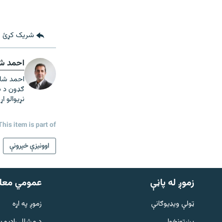
شریک کړئ
احمد ش
ګډون د س
نړيوالو ا
This item is part of
اوونیزې خپرونې
زموږ له پاڼې
عمومي معل
ټولې ویډیوګانې
زموږ په اړه
پښتونخوا
د مشال راډيو ب