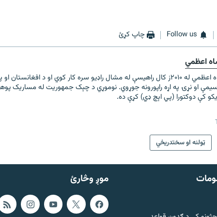
Follow us
چاپ کړئ
اه اعظمي
احمد شاه اعظمي له ۲۰۱۰ز کال راهيسې له مشال راډیو سره کار کوي او د افغانستان 
يمې او نړۍ په اړه راپورونه جوړوي. نوموړي د چېک جمهوريت له مساريک پوه
ړيکو کې دوکتورا (پي اېچ ډي) کړې ده.
ټولنه او سختدريځي
ومات
موږ وڅارئ
حثونو کې د ګډون قواعد