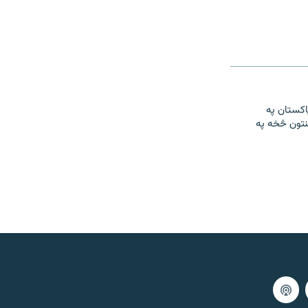
او پاکستان په
نتون څخه په