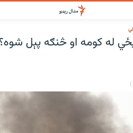
ځي
ي له کومه او څنګه پېل شوه؟