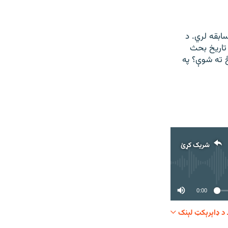
ابقه لري. د
 تاريخ بحث
 ته شوې؟ په
شریک کړئ
0:00
د ډاېرېکټ لېنک
شریک کړئ