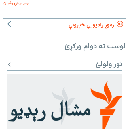
ټولې برخې وګورئ
زموږ راډیويي خپرونې
لوست ته دوام ورکړئ
نور ولولئ