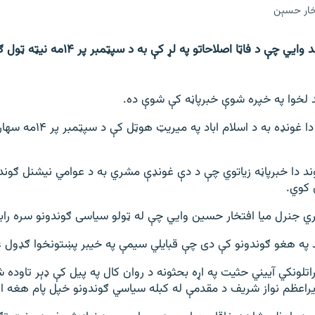
خار حسېن
عوامي نيشنل ګوند وايي چې د فاټا اصلاحاتو په لړ 
ند لخوا په خپره شوې خبرپاڼه کې شوې ده.
د دا خبرپاڼه زیاتوي چې د دې غونډې مشري به د عوامي نيشنل ګون
 کوي.
ري جنرل میا افتخار حسين وايي چې له ټولو سیاسی ګوندونو سره راب
 په هغو ګوندونو کې دی چې قبایلي سیمې په خیبر پښتونخوا ګډول غ
اتلونکي آییني حثیت په اړه بحثونه د روان کال په پیل کې ډېر تاوده 
اعظم نواز شریف د مقدمې له کبله سیاسي ګوندونو خپل پام هغه اړخ