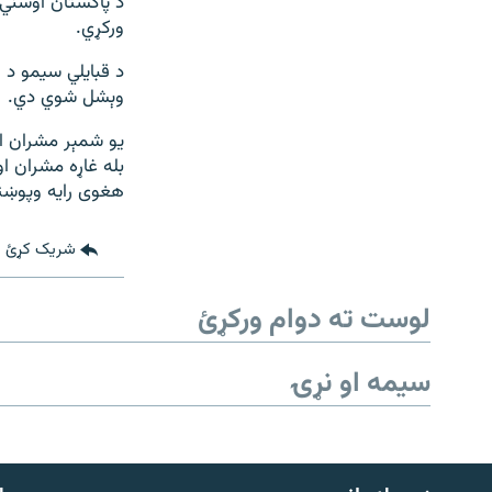
د پاکستان اوسني 
ورکړي.
د قبایلي سیمو د 
وېشل شوي دي.
یو شمېر مشران ا
بله غاړه مشران ا
هغوی رایه وپوښ
شریک کړئ
لوست ته دوام ورکړئ
سیمه او نړۍ