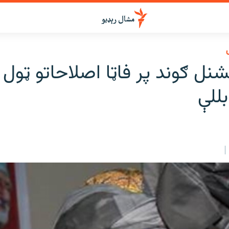
نل ګوند پر فاټا اصلاحاتو ټول 
بللې