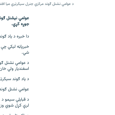
د عوامي نشنل ګوند مرکزي جنرل سیکرټري میا افت
جوړه کړي.
دا خبره د ياد ګو
شي.
د عوامي نشنل ګون
اسفندیار ولي خان
د یاد ګوند سيکرټ
عوامي نشنل ګوند
د قبایلي سیمو د ر
لرې کړل شوي وزیر