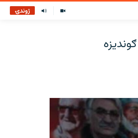
ژوندۍ
ګوندیزه