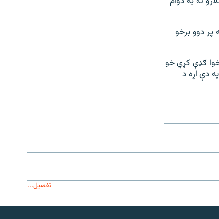
رو ته به دوام
 پر دوو برخو
خوا ګډې کړي خو
ه دې اړه د
تفصیل...