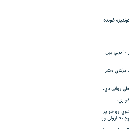
کې به د سپټمبر پر ۱۴مه نيټه ټول ګونديزه غونډه
خبرپاڼه لیکي چې دا غونډه به د اسلام اباد په ميريټ هوټل کې د سپټمبر پر ۱۴مه سهار ۱۰ بجې پیل
د مرکزي مشر
طي روانې دي.
واړي.
شوي وو خو پر
 ته اړولی وو.