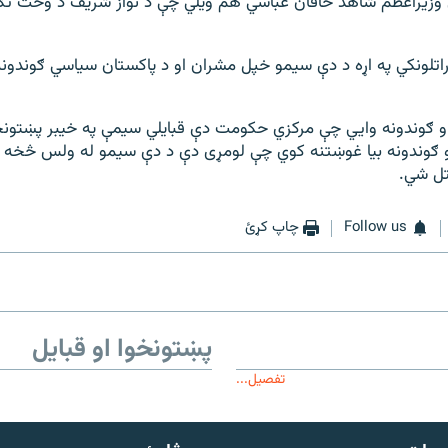
وزیراعظم شاهد خاقان عباسي هم ویلي چې د نواز شریف د وخت تګلا
راتلونکي په اړه د دې سیمو خپل مشران او د پاکستان سیاسي ګوندونه
و ګوندونه وايي چې مرکزي حکومت دې قبایلي سیمې په خیبر پښتون
و ګوندونه بیا غوښتنه کوي چې لومړی دې د دې سیمو له ولس څخه پ
تل شي.
Follow us
چاپ کړئ
پښتونخوا او قبایل
تفصیل...