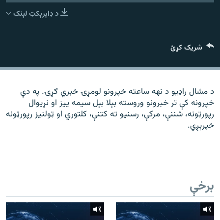
رشئ
۱۴ ساعته راډیويي خپرونې
د ډاېرېکټ لېنک
Gandhara
شریک کړئ
موږ وڅارئ
د مشال راډیو د نهه ساعته خپرونو لومړۍ خبري ګړۍ. په دې
خپرونه کې تر خبرونو وروسته بېلا بېل سیمه ییز او نړیوال
د ازادې اروپا راډیو ټولې ووبپاڼې
رپورټونه، شننې، مرکې، رسنیو ته کتنې، کلتوري او ټولنیز رپورټونه
خپرېږي.
برخې