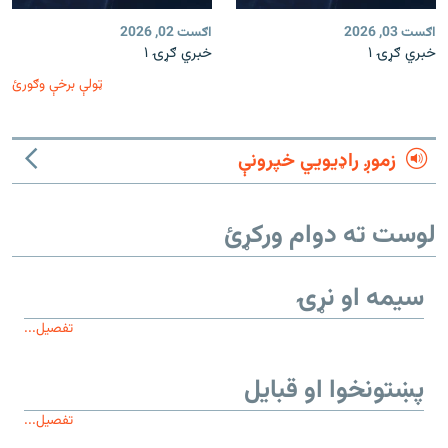
اګست 03, 2026
اګست 02, 2026
خبري ګړۍ ۱
خبري ګړۍ ۱
ټولې برخې وګورئ
زموږ راډیويي خپرونې
لوست ته دوام ورکړئ
سیمه او نړۍ
تفصیل...
پښتونخوا او قبایل
تفصیل...