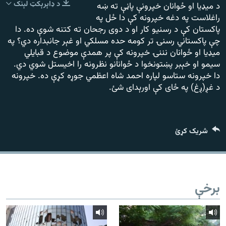
رشئ
د ډاېرېکټ لېنک
د ميډیا او ځوانان خپرونې پاڼې ته ښه
۱۴ ساعته راډیويي خپرونې
راغلاست په دغه خپرونه کې دا ځل په
پاکستان کې د رسنيو کار او د دوی رجحان ته کتنه شوې ده. دا
Gandhara
چې پاکستاني رسنۍ تر کومه حده مسلکي او غېر جانبداره دي؟ په
ميډيا او ځوانان نننۍ خپرونه کې پر همدې موضوع د قبايلي
موږ وڅارئ
سيمو او خېبر پښتونخوا د ځوانانو نظرونه را اخيستل شوي دي.
دا خپرونه ستاسو لپاره احمد شاه اعظمي جوړه کړې ده. خپرونه
د غږ(ږغ) په ځای کې اورېدای شئ.
د ازادې اروپا راډیو ټولې ووبپاڼې
شریک کړئ
برخې