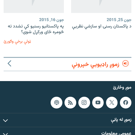
جون 25, 2015
جون 16, 2015
د پاکستان رسنۍ او سازشي نظریې
په پاکستانیو رسنیو کې تشدد ته
څومره ځای ورکړل شوی؟
ټولې برخې وګورئ
زموږ راډیويي خپرونې
موږ وڅارئ
زموږ له پاڼې
عمومي معلومات