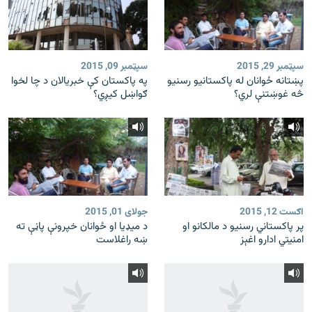
سپټمبر 29, 2015
سپټمبر 09, 2015
پښتانه ځوانان له پاکستانيو رسنيو
په پاکستان کې خبريالان د چا لخوا
څه غوښتنې لري؟
ګواښل کيږي؟
اګست 12, 2015
جولای 01, 2015
پر پاکستاني رسنيو د مالکانو او
د ميډیا او ځوانان خپرونې پاڼې ته
امنيتي ادارو اغېز
ښه راغلاست