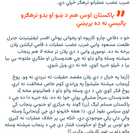
ضرب عضب عملياتو ترهګر ځپلي دي.
پاکستان اوس هم د ښو او بدو ترهګرو
پاليسي نه ده پريښي
خو د دفاعي چارو کارپوه او پخوانی پوځي افسر ليفټينينټ جنرل
طلعت مسعود وايي ضرب عضب عمليات د قامي ايکشن پلان
برخه نه ده. نوموړی وايي د دي پلان تر مخه لا هم پنجاب
مېشته وسله والو ډلو ته چې هندوستان او ملګري ملتونه يې بيا
بيا د ځپلو خبره کوي، څه نه دي ويل شوي.
((زما په خيال د دي پلان مقصد حقيقت ته نيزدي نه وو. پوځ
[پنجاب مېشته مليشو] په وړاندې کوم خاص مخالفت نه لري.
پوځ فکر کوي چې د دي وسله والو ډلو د فعاليتونو مخه ]د
هندوستان سره[ مشرقي پولې خوا ته ده. بله خبره دا ده چې د
پاکستان مسلم ليګ (ن) ګوند په مرکزي او جنوبي پنجاب کې
لوی سياسي نفوذ لري. دا هغه ځايونو دي چې [پنجابي] وسله
والې ډلې پکې موجودې دي. ځکه يې پر خلاف عمليات نه کيږي
خو اوس پر فوځ او حکومت فشار دی چې د پنجاب مېشته وسله
والو ډلو پر ضد کاروايي وکړي.))