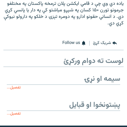
ياده دي وي چې د قامي ايکشن پلان ترمخه پاکستان په مختلفو
جرمونو تورن ۱۵۰ کسان په شپږو مياشتو کې په دار يا پانسي کړي
دي. د انساني حقونو ادارو په دومره تېزۍ د خلکو په دارولو نيوکې
کړي دي.
شریک کړئ
Follow us
لوست ته دوام ورکړئ
سیمه او نړۍ
تفصیل...
پښتونخوا او قبایل
تفصیل...