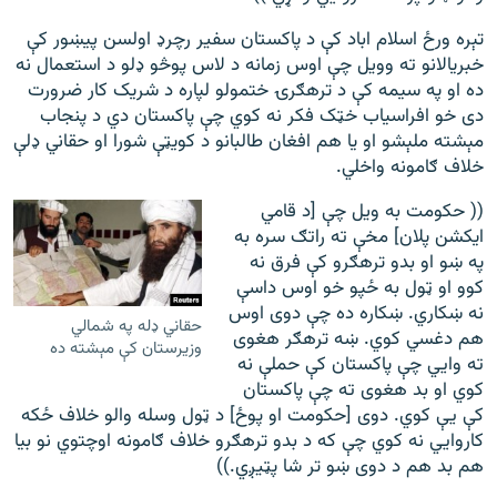
تېره ورځ اسلام اباد کې د پاکستان سفير رچرډ اولسن پيښور کې
خبريالانو ته وويل چې اوس زمانه د لاس پوڅو ډلو د استعمال نه
ده او په سيمه کې د ترهګرۍ ختمولو لپاره د شريک کار ضرورت
دی خو افراسياب خټک فکر نه کوي چې پاکستان دي د پنجاب
مېشته ملېشو او يا هم افغان طالبانو د کويټې شورا او حقاني ډلې
خلاف ګامونه واخلي.
(( حکومت به ويل چې [د قامي
ايکشن پلان] مخې ته راتګ سره به
په ښو او بدو ترهګرو کې فرق نه
کوو او ټول به ځپو خو اوس داسې
نه ښکاري. ښکاره ده چې دوی اوس
حقاني ډله په شمالي
هم دغسي کوي. ښه ترهګر هغوی
وزيرستان کې مېشته ده
ته وايي چې پاکستان کې حملې نه
کوي او بد هغوی ته چې پاکستان
کې يې کوي. دوی [حکومت او پوځ] د ټول وسله والو خلاف ځکه
کاروايي نه کوي چې که د بدو ترهګرو خلاف ګامونه اوچتوي نو بيا
هم بد هم د دوی ښو تر شا پټيږي.))