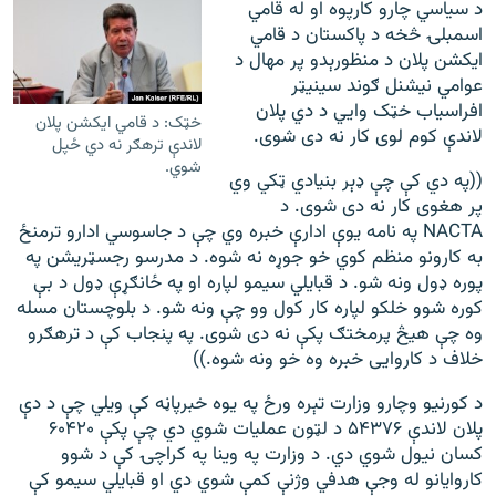
د سياسي چارو کارپوه او له قامي
اسمبلۍ څخه د پاکستان د قامي
ايکشن پلان د منظورېدو پر مهال د
عوامي نيشنل ګوند سينيټر
افراسياب خټک وايي د دي پلان
خټک: د قامي ايکشن پلان
لاندې کوم لوی کار نه دی شوی.
لاندې ترهګر نه دي ځپل
شوي.
((په دي کې چې ډېر بنيادي ټکي وي
پر هغوی کار نه دی شوی. د
NACTA په نامه يوې ادارې خبره وي چې د جاسوسي ادارو ترمنځ
به کارونو منظم کوي خو جوړه نه شوه. د مدرسو رجسټريشن په
پوره ډول ونه شو. د قبايلي سيمو لپاره او په ځانګړې ډول د بې
کوره شوو خلکو لپاره کار کول وو چې ونه شو. د بلوچستان مسله
وه چې هيڅ پرمختګ پکې نه دی شوی. په پنجاب کې د ترهګرو
خلاف د کاروايی خبره وه خو ونه شوه.))
د کورنيو وچارو وزارت تېره ورځ په يوه خبرپاڼه کې ويلي چې د دې
پلان لاندې ۵۴۳۷۶ د لټون عمليات شوي دي چې پکې ۶۰۴۲۰
کسان نيول شوي دي. د وزارت په وينا په کراچۍ کې د شوو
کاروايانو له وجې هدفي وژنې کمې شوي دي او قبايلي سيمو کې