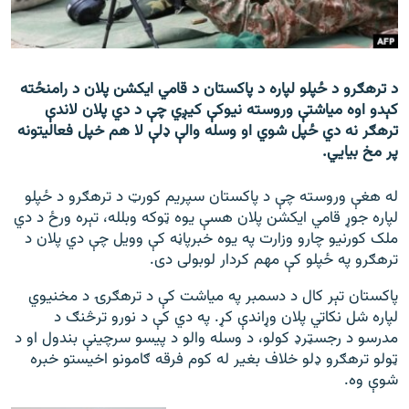
رشئ
۱۴ ساعته راډیويي خپرونې
Gandhara
د ترهګرو د ځپلو لپاره د پاکستان د قامي ايکشن پلان د رامنځته
کېدو اوه مياشتې وروسته نيوکې کيږي چې د دي پلان لاندې
موږ وڅارئ
ترهګر نه دي ځپل شوي او وسله والې ډلې لا هم خپل فعاليتونه
پر مخ بيايي.
له هغې وروسته چې د پاکستان سپريم کورټ د ترهګرو د ځپلو
د ازادې اروپا راډیو ټولې ووبپاڼې
لپاره جوړ قامي ايکشن پلان هسې يوه ټوکه وبلله، تېره ورځ د دي
ملک کورنيو چارو وزارت په يوه خبرپاڼه کې وويل چې دي پلان د
ترهګرو په ځپلو کې مهم کردار لوبولی دی.
پاکستان تېر کال د دسمبر په مياشت کې د ترهګرۍ د مخنيوي
لپاره شل نکاتي پلان وړاندې کړ. په دي کې د نورو ترڅنګ د
مدرسو د رجسټرډ کولو، د وسله والو د پيسو سرچينې بندول او د
ټولو ترهګرو ډلو خلاف بغير له کوم فرقه ګامونو اخيستو خبره
شوې وه.