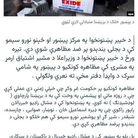
رشئ
۱۴ ساعته راډیويي خپرونې
Gandhara
د پېښور خلک د بریښنا متبادلې لارې لټوي
موږ وڅارئ
د خیبر پښتونخوا په مرکز پیښور او ځېنو نورو سیمو
کې د بجلۍ بندېدو پر ضد مظاهرې شوې دي. تیره
ورځ د خیبر پښتونخوا د وزیراعلا د مشیر اشتیاق ارمړ
په مشرۍ کې مظاهره کونکیو د پیښور په شامي
د ازادې اروپا راډیو ټولې ووبپاڼې
سړک د واپډا دفتر مخې ته نعري ولګولې .
مظاهره کونکیو پر حکومت غږ وکړ چې خپلې ژمنې دې عملي کړي
چې د روژه ماتي او پیشمني په وخت کې به د بریښنا پارچاوي (
لوډشیډنګ ) نه کوي. په پښتونخوا کې د مشال راډیو خبریالان
راپور راکوي چې په ډیره اسماعیل خان ، نوښار، صوابۍ ، چارسده،
شبقدر ، شیر ګړ او یوشمېر نورو سیمو کې هم خلکو د بجلۍ د
بندیدو پرضد مظاهرې کړي دي.
بل پلو په پېښور کې د مشال راډیو خبریال د پاکستان د سرکاري