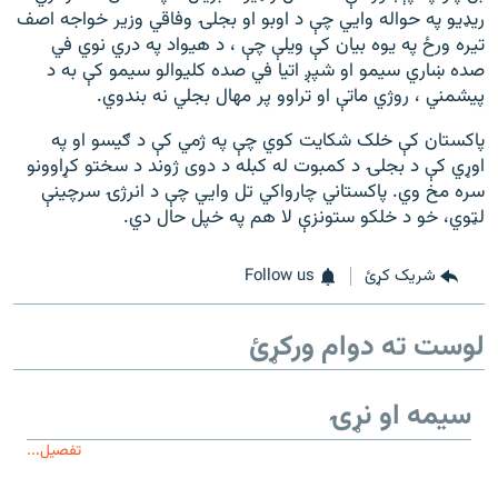
ریډیو په حواله وايي چې د اوبو او بجلۍ وفاقي وزیر خواجه اصف
تیره ورځ په یوه بیان کې ویلې چې ، د هیواد په دري نوي في
صده ښاري سیمو او شپږ اتیا في صده کليوالو سیمو کې به د
پیشمني ، روژي ماتې او تراوو پر مهال بجلي نه بندوي.
پاکستان کې خلک شکایت کوي چې په ژمي کې د ګیسو او په
اوړي کې د بجلۍ د کمبوت له کبله د دوی ژوند د سختو کړاوونو
سره مخ وي. پاکستاني چارواکي تل وايي چې د انرژۍ سرچینې
لټوي، خو د خلکو ستونزې لا هم په خپل حال دي.
شریک کړئ
Follow us
لوست ته دوام ورکړئ
سیمه او نړۍ
تفصیل...