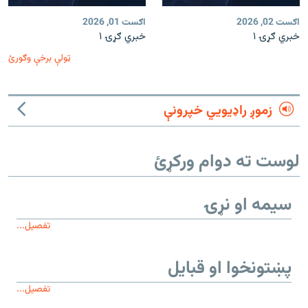
اګست 02, 2026
اګست 01, 2026
خبري ګړۍ ۱
خبري ګړۍ ۱
ټولې برخې وګورئ
زموږ راډیويي خپرونې
لوست ته دوام ورکړئ
سیمه او نړۍ
تفصیل...
پښتونخوا او قبایل
تفصیل...