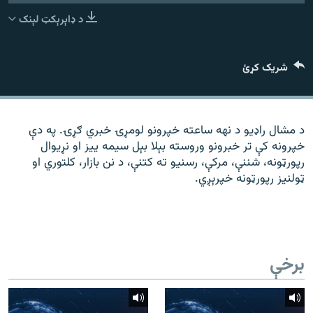
رشئ
۱۴ ساعته راډیويي خپرونې
د ډاېرېکټ لېنک
Gandhara
شریک کړئ
موږ وڅارئ
د مشال راډیو د نهه ساعته خپرونو لومړۍ خبري ګړۍ. په دې
خپرونه کې تر خبرونو وروسته بېلا بېل سیمه ییز او نړیوال
د ازادې اروپا راډیو ټولې ووبپاڼې
رپورټونه، شننې، مرکې، رسنیو ته کتنې، د نن بازار، کلتوري او
ټولنیز رپورټونه خپرېږي.
برخې