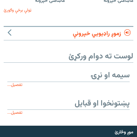
ماښامنۍ خپرونه
ماښامنۍ خپرونه
ټولې برخې وګورئ
زموږ راډیويي خپرونې
لوست ته دوام ورکړئ
سیمه او نړۍ
تفصیل...
پښتونخوا او قبایل
تفصیل...
موږ وڅارئ