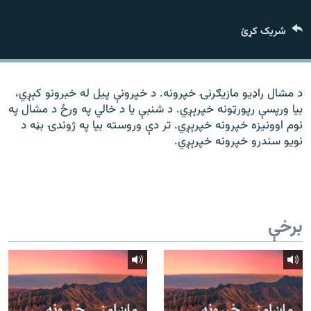
رشئ
۱۴ ساعته راډیويي خپرونې
شریک کړئ
Gandhara
موږ وڅارئ
د مشال راډیو مازیګرنۍ خپرونه. د خپرونې پیل له خبرونو کېږي،
بیا ورپسې رپورټونه خپرېږي. د شنبې یا د خالي په ورځ د مشال په
نوم اوونیزه خپرونه خپرېږي. تر دې وروسته بیا په ژوندۍ بڼه د
نویو سندرو خپرونه خپرېږي.
د ازادې اروپا راډیو ټولې ووبپاڼې
برخې