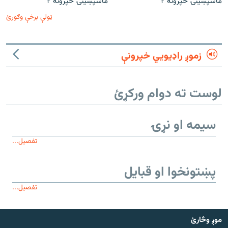
ماسپښينۍ خپرونه ۲
ماسپښينۍ خپرونه ۲
ټولې برخې وګورئ
زموږ راډیويي خپرونې
لوست ته دوام ورکړئ
سیمه او نړۍ
تفصیل...
پښتونخوا او قبایل
تفصیل...
موږ وڅارئ