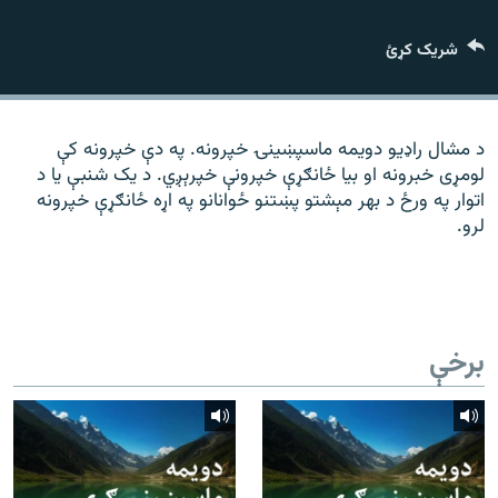
رشئ
۱۴ ساعته راډیويي خپرونې
شریک کړئ
Gandhara
موږ وڅارئ
د مشال راډیو دویمه ماسپښینۍ خپرونه. په دې خپرونه کې
لومړی خبرونه او بیا ځانګړې خپرونې خپرېږي. د یک شنبې یا د
اتوار په ورځ د بهر مېشتو پښتنو ځوانانو په اړه ځانګړې خپرونه
لرو.
د ازادې اروپا راډیو ټولې ووبپاڼې
برخې