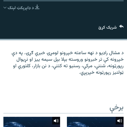
رشئ
۱۴ ساعته راډیويي خپرونې
د ډاېرېکټ لېنک
Gandhara
شریک کړئ
موږ وڅارئ
د مشال راډیو د نهه ساعته خپرونو لومړۍ خبري ګړۍ. په دې
خپرونه کې تر خبرونو وروسته بېلا بېل سیمه ییز او نړیوال
د ازادې اروپا راډیو ټولې ووبپاڼې
رپورټونه، شننې، مرکې، رسنیو ته کتنې، د نن بازار، کلتوري او
ټولنیز رپورټونه خپرېږي.
برخې