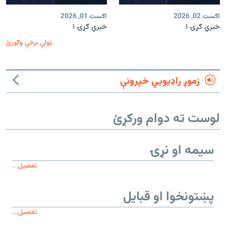
اګست 02, 2026
اګست 01, 2026
خبري ګړۍ ۱
خبري ګړۍ ۱
ټولې برخې وګورئ
زموږ راډیويي خپرونې
لوست ته دوام ورکړئ
سیمه او نړۍ
تفصیل...
پښتونخوا او قبایل
تفصیل...