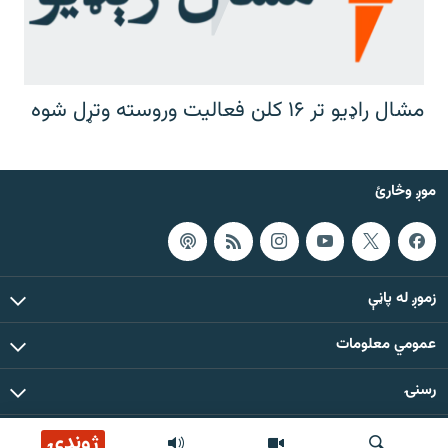
مشال راډیو تر ۱۶ کلن فعالیت وروسته وتړل شوه
موږ وڅارئ
زموږ له پاڼې
عمومي معلومات
رسنۍ
ژوندۍ
د دې ووبپاڼې د ټولو مطالبو حقوق له مشال راډیو سره خوندي دي