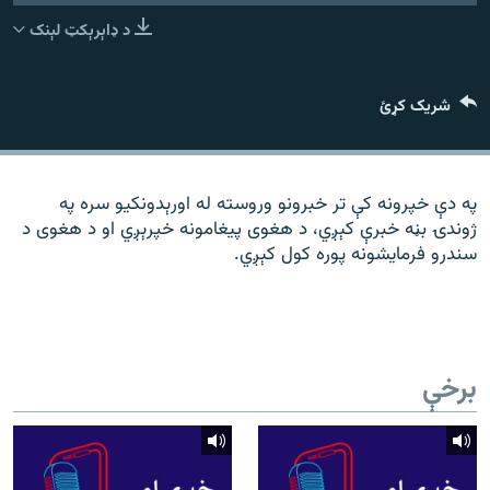
رشئ
۱۴ ساعته راډیويي خپرونې
د ډاېرېکټ لېنک
Gandhara
شریک کړئ
موږ وڅارئ
په دې خپرونه کې تر خبرونو وروسته له اورېدونکیو سره په
ژوندۍ بڼه خبرې کېږي، د هغوی پیغامونه خپرېږي او د هغوی د
د ازادې اروپا راډیو ټولې ووبپاڼې
سندرو فرمایشونه پوره کول کېږي.
برخې