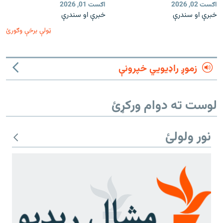
اګست 02, 2026
اګست 01, 2026
خبرې او سندرې
خبرې او سندرې
ټولې برخې وګورئ
زموږ راډیويي خپرونې
لوست ته دوام ورکړئ
نور ولولئ