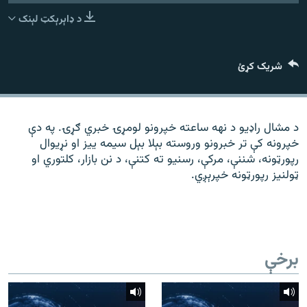
رشئ
۱۴ ساعته راډیويي خپرونې
د ډاېرېکټ لېنک
Gandhara
شریک کړئ
موږ وڅارئ
د مشال راډیو د نهه ساعته خپرونو لومړۍ خبري ګړۍ. په دې
خپرونه کې تر خبرونو وروسته بېلا بېل سیمه ییز او نړیوال
د ازادې اروپا راډیو ټولې ووبپاڼې
رپورټونه، شننې، مرکې، رسنیو ته کتنې، د نن بازار، کلتوري او
ټولنیز رپورټونه خپرېږي.
برخې