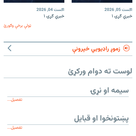
اګست 05, 2026
اګست 04, 2026
خبري ګړۍ ۱
خبري ګړۍ ۱
ټولې برخې وګورئ
زموږ راډیويي خپرونې
لوست ته دوام ورکړئ
سیمه او نړۍ
تفصیل...
پښتونخوا او قبایل
تفصیل...