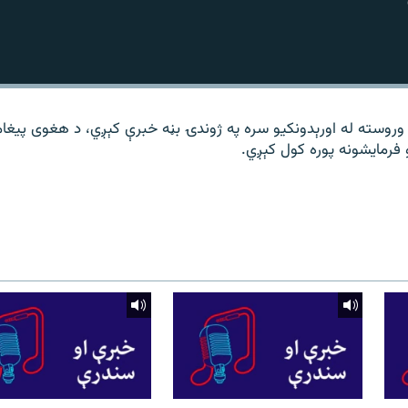
 وروسته له اورېدونکیو سره په ژوندۍ بڼه خبرې کېږي، د هغوی پیغام
فرمایشونه پوره کول کېږي.