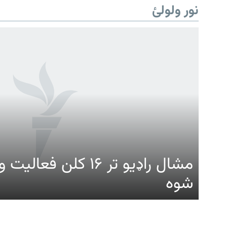
نور ولولئ
Gandhara
موږ وڅارئ
مشال راډیو تر ۱۶ کلن ف
شوه
د ازادې اروپا راډیو ټولې ووبپاڼې