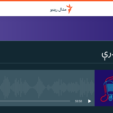
درواخلئ
رې
ګډ یې کړئ یا واخلئ
هېڅ میډیايي سرچینه اوس نشته
59:58