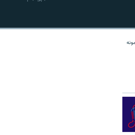
نښلول
ونه