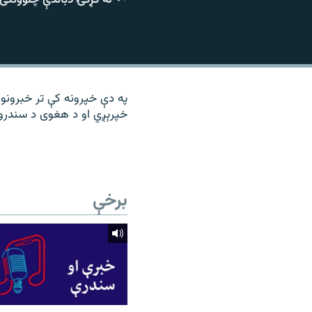
۱۴ ساعته راډیويي خپرونې
رشئ
په دې خپرونه کې تر خبرونو
خپرېږي او د هغوی د سندرو 
برخې