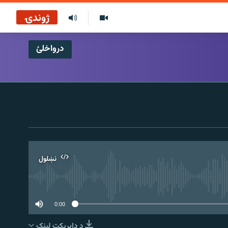
ژوندۍ
درواخلئ
نښلول
0:00
د ډاېرېکټ لېنک