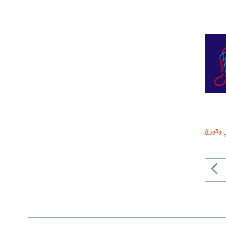
 وګورئ