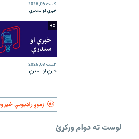
اګست 06, 2026
خبرې او سندرې
اګست 03, 2026
خبرې او سندرې
زموږ راډیويي خپرون
لوست ته دوام ورکړئ