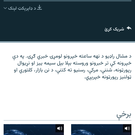
رشئ
۱۴ ساعته راډیويي خپرونې
د ډاېرېکټ لېنک
Gandhara
شریک کړئ
موږ وڅارئ
د مشال راډیو د نهه ساعته خپرونو لومړۍ خبري ګړۍ. په دې
خپرونه کې تر خبرونو وروسته بېلا بېل سیمه ییز او نړیوال
د ازادې اروپا راډیو ټولې ووبپاڼې
رپورټونه، شننې، مرکې، رسنیو ته کتنې، د نن بازار، کلتوري او
ټولنیز رپورټونه خپرېږي.
برخې