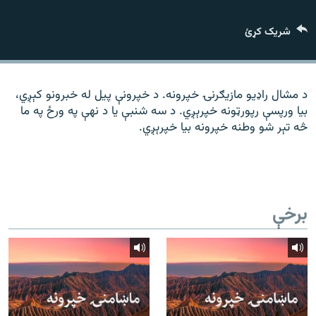
رشئ
۱۴ ساعته راډیويي خپرونې
شریک کړئ
Gandhara
موږ وڅارئ
د مشال راډیو مازیګرنۍ خپرونه. د خپرونې پیل له خبرونو کېږي،
بیا ورپسې رپورټونه خپرېږي. د سه شنبې یا د نهې په ورځ په ما
څه تېر شو وطنه خپرونه بیا خپرېږي.
د ازادې اروپا راډیو ټولې ووبپاڼې
برخې