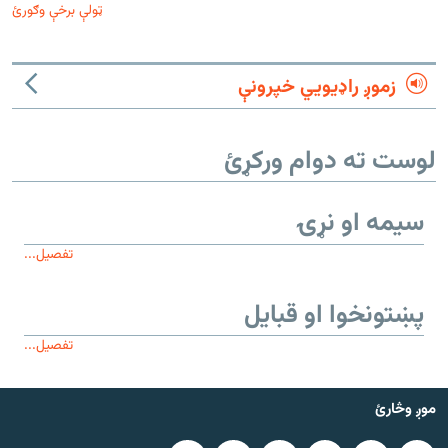
ټولې برخې وګورئ
زموږ راډیويي خپرونې
لوست ته دوام ورکړئ
سیمه او نړۍ
تفصیل...
پښتونخوا او قبایل
تفصیل...
موږ وڅارئ