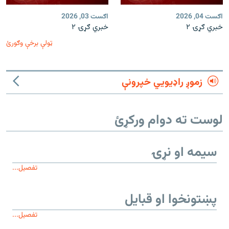
اګست 04, 2026
اګست 03, 2026
خبري ګړۍ ۲
خبري ګړۍ ۲
ټولې برخې وګورئ
زموږ راډیويي خپرونې
لوست ته دوام ورکړئ
سیمه او نړۍ
تفصیل...
پښتونخوا او قبایل
تفصیل...