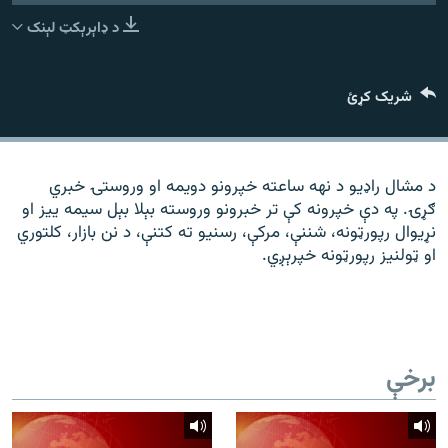
رشئ
۱۴ ساعته راډیويي خپرونې
د ډاېرېکټ لېنک
Gandhara
شریک کړئ
موږ وڅارئ
د مشال راډیو د نهه ساعته خپرونو دویمه او وروستۍ خبري
ګړۍ. په دې خپرونه کې تر خبرونو وروسته بېلا بېل سیمه ییز او
د ازادې اروپا راډیو ټولې ووبپاڼې
نړیوال رپورټونه، شننې، مرکې، رسنیو ته کتنې، د نن بازار، کلتوري
او ټولنیز رپورټونه خپرېږي.
برخې