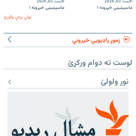
اګست 03, 2026
اګست 02, 2026
ماسپښينۍ خپرونه ۱
ماسپښينۍ خپرونه ۱
ټولې برخې وګورئ
زموږ راډیويي خپرونې
لوست ته دوام ورکړئ
نور ولولئ