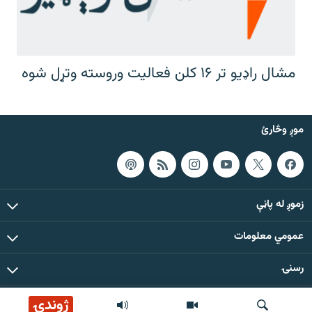
مشال راډیو تر ۱۶ کلن فعالیت وروسته وتړل شوه
موږ وڅارئ
زموږ له پاڼې
عمومي معلومات
رسنۍ
ژوندۍ
د دې ووبپاڼې د ټولو مطالبو حقوق له مشال راډیو سره خوندي دي