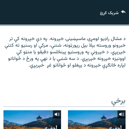
رشئ
۱۴ ساعته راډیويي خپرونې
شریک کړئ
Gandhara
موږ وڅارئ
د مشال راډیو لومړۍ ماسپښينۍ خپرونه. په دې خپرونه کې تر
خبرونو وروسته بېلا بېل رپورټونه، شننې، مرکې او رسنیو ته کتنې
خپرېږي. د خپرونې په وروستیو پینځلسو دقیقو یا منټو کې
اوونیزه خپرونه خپرېږي. د سه شنبې یا د نهې په ورځ د ځوانانو
د ازادې اروپا راډیو ټولې ووبپاڼې
لپاره څانګړې خپرونه د پېغلو او ځوانانو غږ خپرېږي.
برخې