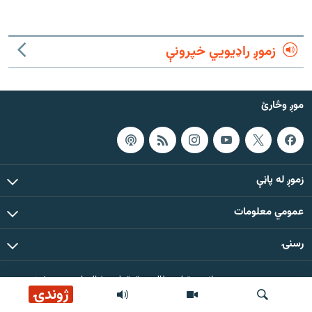
رشئ
۱۴ ساعته راډیويي خپرونې
Gandhara
زموږ راډیويي خپرونې
موږ وڅارئ
موږ وڅارئ
د ازادې اروپا راډیو ټولې ووبپاڼې
زموږ له پاڼې
عمومي معلومات
رسنۍ
د دې ووبپاڼې د ټولو مطالبو حقوق له مشال راډیو سره خوندي دي
ژوندۍ