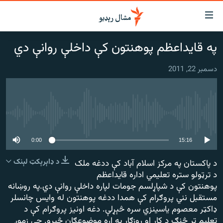
اسرسي
ای
په قایداعظم پوهنتون کې داخلې روانې دي
کور
مومي
اڼې
دسمبر 22, 2011
لنډ خبرونه
ا
وضوع
پښتونخوا او قبایل
ه
بلوچستان
اړ
هېڅ میډیايي سرچینه اوس نشته
ئ
پاکستان
مومي
افغانستان
0:00
15:16
ا
ورپاڼې
نړۍ
د ډاېرېکټ لېنک
د پاکستان په مرکز اسلام آباد کې ددغه ملک
ه
د ترټولو ستره تعلیمي اداره قایداعظم
ځانګړې مرکې، شننې
اړ
پوهنتون کې د شپاړلسم جومات لپاره داخلې روانې دي.په روښانه
ئ
انځور او ویډیو
مستقبل نني پروګرام کې همدا ددغه پوهنتون له وایس چانسلر
ټون
ډاکټر معصوم یاسینزي سره څېړلې. دغه اونیز پروګرام کې د
ه
اوونیزې خپرونې
تعلیم تر څنګ د کار او روزګار په اړه موضوعګان څېړو. چې زموږ