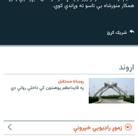
رشئ
۱۴ ساعته راډیويي خپرونې
همکار منورشاه یې تاسو ته وړاندې کوي.
Gandhara
شریک کړئ
موږ وڅارئ
اړوند
د ازادې اروپا راډیو ټولې ووبپاڼې
روښانه مستقبل
په قایداعظم پوهنتون کې داخلې روانې دي
زموږ راډیويي خپرونې