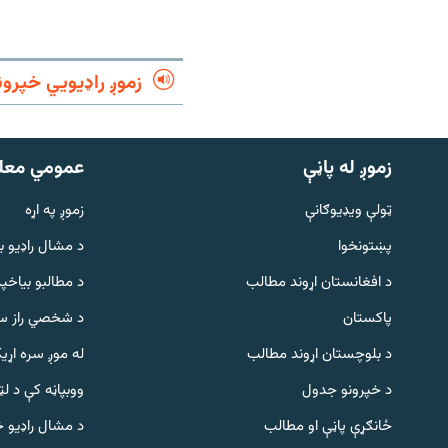
۱۴ ساعته راډیويي خپرونې
رشئ
زموږ راډیويي خپرون
زموږ له پاڼې
عمومي معل
ټولې ویډیوګانې
زموږ په اړه
پښتونخوا
د مشال راډيو ب
د افغانستان اړوند مطالب
د مطالبو بیاخپر
پاکستان
د شخصي راز سا
د بلوچستان اړوند مطالب
له موږ سره اړی
د خپرونو جدول
ووبپاڼه کې د ل
Gandhara
ځانګړې پاڼې او مطالب
د مشال راډیو 