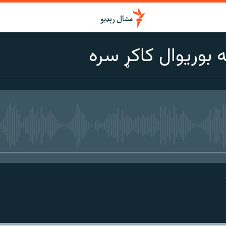
ه بوریوال کاکړ سره
هېڅ میډیايي سرچینه اوس نشته