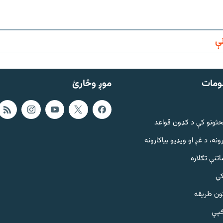
ې
ومات
موږ وڅارئ
حثونو کې د ګډون قواعد
ونه، د غږ او ویډیو بیاکارونه
تنې تګلاره
کي
ټون طریقه
څپې