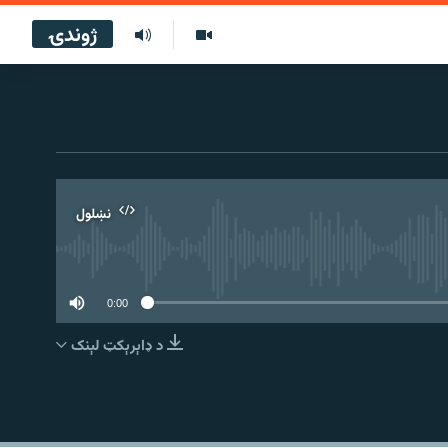
ژوندۍ
نښلول
0:00
د ډاېرېکټ لېنک
نښلول