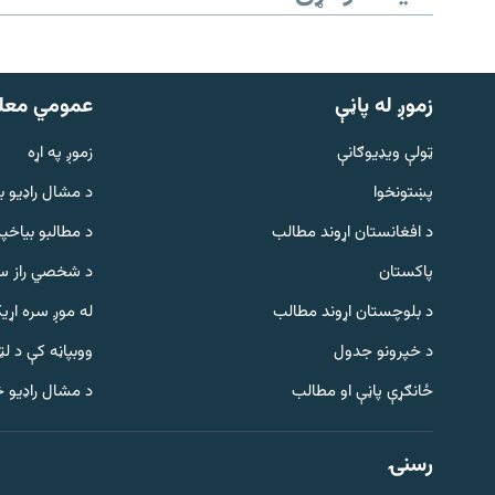
زموږ له پاڼې
عمومي معل
ټولې ویډیوګانې
زموږ په اړه
پښتونخوا
د مشال راډيو ب
د افغانستان اړوند مطالب
د مطالبو بیاخپر
پاکستان
د شخصي راز سا
د بلوچستان اړوند مطالب
له موږ سره اړی
د خپرونو جدول
ووبپاڼه کې د ل
Gandhara
ځانګړې پاڼې او مطالب
د مشال راډیو 
موږ وڅارئ
رسنۍ