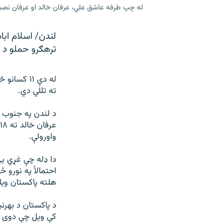
له چپ طرفه عاشق علي، عرفان خالد او عرفان نصیر
ترهګرو حملو د پ
له دې ۱۱ 
ته تللي دي.
د لندن په جنوب 
واورولې.
دا ډله چې غړي یې
احتمالاً په نورو 
هلته پاکستان ويل
د پاکستان د بهرنی
کې ويل چې دوی د