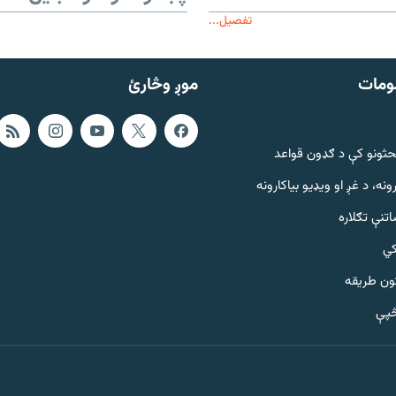
تفصیل...
ومات
موږ وڅارئ
حثونو کې د ګډون قواعد
ونه، د غږ او ویډیو بیاکارونه
تنې تګلاره
کي
ټون طریقه
څپې