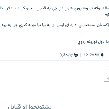
یواله توګه تورونه پورې شوي دي چې په قبایلي سیمو کې د ترهګرو ځالې
ي.
کستان استخباراتي اداره آی ایس آی په بیا بیا تورنه کېږي چې په پټه 
دا ډول تورونه ردوي.
Follow us
چاپ کړئ
ۍ
پښتونخوا او قبایل