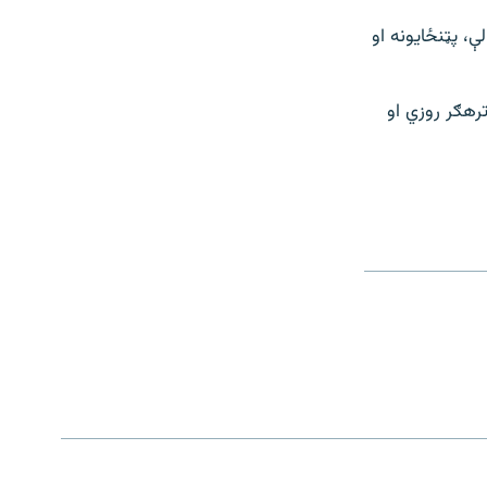
، پټنځایونه او
ترهګر روزي او