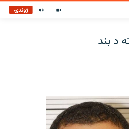
ژوندۍ
ه د بند