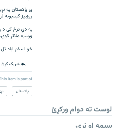
پر پاکستان په نړ
روزنیز کیمپونه لر
په دې ترځ کې د پا
ورسره ملاتړ کوي.
خو اسلام اباد تل 
شریک کړئ
This item is part of
پاکستان
نړ
لوست ته دوام ورکړئ
سیمه او نړۍ