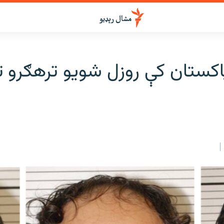
 پاکستان کې روزل شویو ترهګرو ت