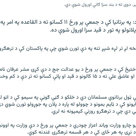
. دوی ته د بند سزا ګانې اورول شوې دي.
لندن/ اسلام اباد: په برتانیا کې د جمعې پر ورځ ۱۱ کسانو ته د 
لانولو په تور د قيد سزا اورول شوې ده.
کسانو څخه لږ تر لږه شپږ تنه په دې تورن شوي چې په پاکستان کې د ترهګر
ختیځ کې د جمعې پر ورځ د يو عدالت جج د دې کړۍ مشر عرفان ناصر
عرفان خالد ته ۱۸ او عاشق علي ته د ۱۵ کالونو د قېد او پاتې کسانو ته تر دې د
 ټول برتانوي مسلمانان دي د خلکو د ګڼې ګوڼې په سیمو کې د اتو لوی
ځایونو کې د ټایم بمونو د چوولو له پاره د پلان په جوړولو تورن شوي د
ي دي چې د ترهګرو روزنې کیمپونه نه لري.
و چارو وزارت وياند اعزاز چودري د جمعې پر ورځ د دې وزارت په اوون
 نړۍ په هر ځای کې د هر قسمه ترهګرۍ غندنه کوي.