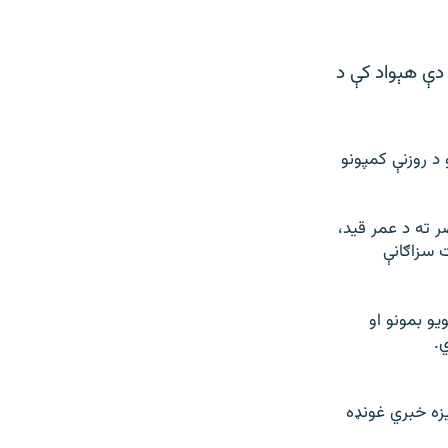
القاعده په امر په دې هېواد کې د
و د روزنې کمپونو
 ته د عمر قید،
 کم وخت سزاګانې
و بمونو او
ي.
يزه خبري غونډه