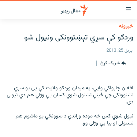
اسرسي
ای
خبرونه
کور
مومي
وردګو کې سړي تېښتوونکی ونیول شو
اڼې
لنډ خبرونه
ا
اپرېل 25, 2013
وضوع
پښتونخوا او قبایل
ه
شریک کړئ
بلوچستان
اړ
ئ
پاکستان
مومي
افغانستان
افغان چارواکي وايي، په ميدان وردګو ولايت کې يې يو سړي
ا
تښتوونکی چې ځينې تښتول شوي کسان يې وژلي هم دي نيولی
ورپاڼې
نړۍ
دی.
ه
ځانګړې مرکې، شننې
اړ
نيول شوي کس څه موده وړاندې د ښوونځي يو ماشوم هم
ئ
انځور او ویډیو
تښتولی او بيا يې وژلی وو.
ټون
ه
اوونیزې خپرونې