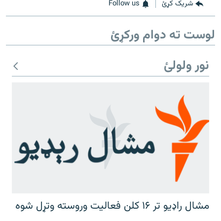
رشئ
شریک کړئ
Follow us
۱۴ ساعته راډیويي خپرونې
لوست ته دوام ورکړئ
Gandhara
موږ وڅارئ
نور ولولئ
د ازادې اروپا راډیو ټولې ووبپاڼې
مشال راډیو تر ۱۶ کلن فعالیت وروسته وتړل شوه