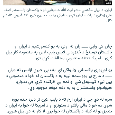
رشئ
۱۴ ساعته راډیويي خپرونې
ایران. د ایران مذهبي مشر ایت الله خامینايي او د پاکستان ولسمشر آصف
علي زرداري د پاک - ایران ګېس نللیکې په باب خبرې کوي. ۲۷ فبروي ۲۰۱۳م
Gandhara
کال
موږ وڅارئ
چارواکي وايي ـــــ راروانه اونۍ به یو کنسورشیم د ایران او
پاکستان ترمینځ د ځنډېدلي ګیس پایپ لاین په منصوبه کار پیل
د ازادې اروپا راډیو ټولې ووبپاڼې
کړي . امریکا ددغه منصوبې مخالفت کړی دی.
یو لوړپوړي پاکستاني چارواکي اې ایف پي خبري اژانس ته ویلي
ـــــ د مارچ پر یوولسمه نیټه به د پاکستان له خوا د منصوبې د
پیل تیږه کیښودل شي او تمه يي څرګنده کړې چې ددواړو
هیوادونو ولسمشران به په دغه موقع موجود وي.
سره له دې چې د ایران اړخ ته د پایپ لاین تر ډیره حده پوره
شوې ده خو د مالي پانګو د ستونزو او د امریکا له خوا په ایران د
بندیزونو له کبله د پاکستان له خوا پرې لا کار نه دی پیل شوی.