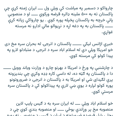
چارواکو د دسمبر په میاشت کې ویلي ول ــــ ایران ژمنه کړې چې
پاکستان ته به ۵۰۰ ملینه ډالره قرضه ورکوي ـــــ او د منصوبې
پاتې خرچه به پاکستان پخپله پوره کوي . یو چارواکي زیاته کړې
ــــــ پاکستان به په دغه اړه د نړیوالو مالي ادارو نه مرسته
غواړي.
خبري اژانس لیکي ـــــــ پاکستان د انرجۍ له بحران سره مخ دی
خو امریکا ویلي دي له اسلام اباد سره د انرجۍ د متبادلو لارو په
پیدا کولو کې مرسته کوي.
د چارشنبې په ورځ د امریکا د بهرنو چارو د وزارت ویاند وویل ــــــ
دا د پاکستان په ګټه ده، له داسې کاره ډډه وکړي چې بندیزونه
پرې لګیدای شي او امریکا به د پاکستان د انرجۍ د ضروروتونو
پوره کولو لپاره د یوې ښې لارې په پیداکولو کې د پاکستان سره
مرستې کوي.
خو اسلام اباد ویلي ــــ له ایران سره به د ګیس پایپ لاین
منصوبه مخ پر وړاندې بوځي ـــــ او منصوبه بندي کوي چې د
بجلۍ شل فیصده ضرورتونه د ایران د ګیس د منصوبې نه پوره