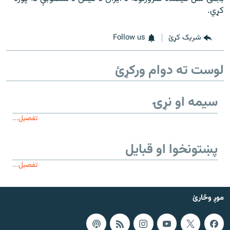
کړي.
شریک کړئ
Follow us
لوست ته دوام ورکړئ
سیمه او نړۍ
تفصیل...
پښتونخوا او قبایل
تفصیل...
موږ وڅارئ