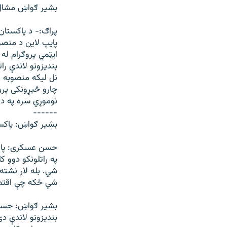
بشير ګواښ مشال 
پراګ:- د پاکستان
پایپ لاین د منصو
ايټمي پروګرام له 
بنديزونو لاندې ر
نل لیکه منصوبه ل
چارو څيړونکی پرو
نوموړي سره په دې
------
بشير ګواښ: پاکست
حسن عسکری: پاکس
په راتلونکو دوو ک
شي. بله لار نشته
شي ځکه چې اقتصا
بشير ګواښ: حسن 
بنديزونو لاندې د