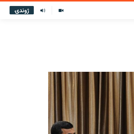
ژوندۍ