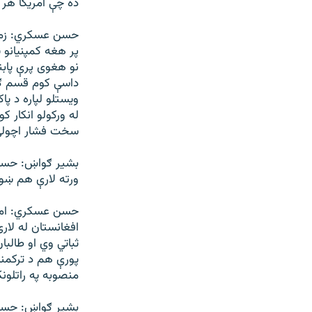
ده چې امريکا هر 
حسن عسکري: زما پ
پر هغه کمپنيانو پ
نو هغوی پرې پابند
داسې کوم قسم ګام
ويستلو لپاره د پا
سخت فشار اچولی
بشير ګواښ: حسن 
ورته لارې هم ښود
حسن عسکري: امري
افغانستان له لار
ثباتي وي او طالبا
پورې هم د ترکمنس
منصوبه په راتلونکو دريو
بشير ګواښ: حسن 