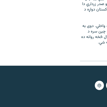
 صدر زرداري دا
کستان دواړه د
واخلي. دوی به
د چين سره د
ه هم يادوي. خو ايران سره د ګيس پایپ لیکه د منصوبې خبره له ۱۹۹۵ کال څخه روانه ده
ه شي.