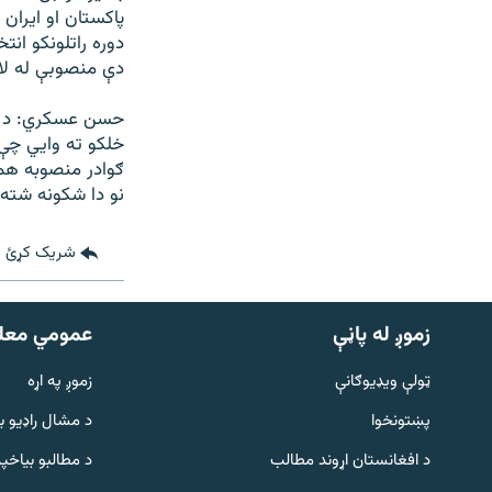
پاکستان او ايران
دوره راتلونکو انت
دې منصوبې له لار
حسن عسکري: د صدر
خلکو ته وايي چې م
نو دا شکونه شته 
شریک کړئ
زموږ له پاڼې
عمومي معل
ټولې ویډیوګانې
زموږ په اړه
پښتونخوا
د مشال راډيو ب
د افغانستان اړوند مطالب
د مطالبو بیاخپر