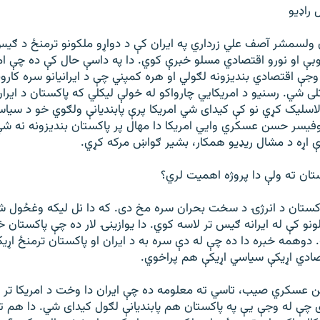
راډيو
 ولسمشر آصف علي زرداري په ايران کې د دواړو ملکونو ترمنځ د ګيس 
بې او نورو اقتصادي مسلو خبرې کوي. دا په داسې حال کې ده چې امري
وجې اقتصادي بنديزونه لګولي او هره کمپني چې د ايرانيانو سره کاروب
اتلی شي. رسنيو د امريکايي چارواکو له خولې ليکلي که پاکستان د اي
اسليک کړي نو کې کيدای شي امريکا پرې پابنديانې ولګوي خو د سياسي
فيسر حسن عسکري وايي امريکا دا مهال پر پاکستان بنديزونه نه شي
 اړه د مشال ريډيو همکار، بشير ګواښ مرکه کړي.
ان ته ولې دا پروژه اهميت لري؟
تان د انرژۍ د سخت بحران سره مخ دی. که دا نل لیکه وغځول شي
لونو کې له ايرانه ګيس تر لاسه کوي. دا يوازينۍ لار ده چې پاکستان 
. دوهمه خبره دا ده چې له دې سره به د ايران او پاکستان ترمنځ اړي
دي اړيکې سياسي اړيکې هم پراخوي.
عسکري صيب، تاسي ته معلومه ده چې ايران دا وخت د امريکا تر 
ی چې له وجې يې په پاکستان هم پابنديانې لګول کيدای شي. دا هم 