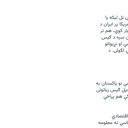
نل لیکه یا
کا پر ايران د
ار کوي، هم تر
ران سره د ګيس
 او نړيوالو
 لګولی. د
 نو پاکستان به
خپل ګيس زياتولی
کې هم پراخې
اقتصادي
تاسي ته معلومه