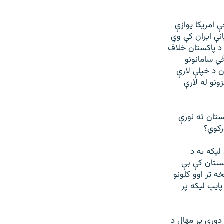
 امريکا يوازې
انې ايران کې وي
 د پاکستان خلاف
ي سامانونو
ن د خپلې لارې
ي بنديزونو له لارې
تان ته نورې
رکوي؟
یکه به د
نستان کې بې
ه تر اوو کلونو
ایپ لیکه پر
ورې پر مهال د