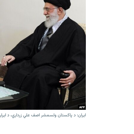
۱۴ ساعته راډیويي خپرونې
رشئ
ایران: د پاکستان ولسمشر اصف علي زرداري، د ایرا