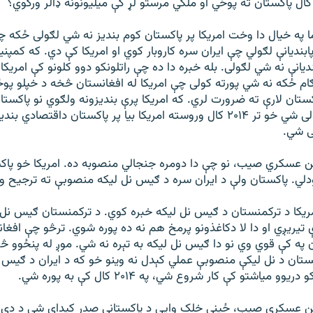
کال پاکستان ته پوځي او ملکي مرستو لړ کې ميليونونه ډالر ورکوي؟
ه خيال دا وخت امريکا پر پاکستان کوم بنديز نه شي لګولی ځکه چې
ابنديانې لګولي چې ايران سره کاروبار کوي او امريکا کې دي. که کمپني
يانې نه شي لګولی. بله خبره دا ده چې راتلونکو دوو کلونو کې امريکا
 ځکه نه شي پورته کولی چې امريکا له افغانستان څخه د خپلو پوځ
کستان لارې ته ضرورت لري. که امريکا پرې بنديزونه ولګوي نو پاکستا
له ورکولو انکار کولی شي خو تر ۲۰۱۴ کال وروسته امريکا بيا پر پاکستان داقتصاد
 شي.
عسکري صيب، نو چې دا دومره جنجالي منصوبه ده. امريکا خو پاکس
لي. پاکستان ولې د ايران سره د ګيس نل لیکه منصوبې ته ترجيح و
کا د ترکمنستان د ګيس نل لیکه خبره کوي. د ترکمنستان ګيس نل ل
ې تيريږي او دا لا دکاغذونو پرمخ هم نه ده پوره شوي. ترڅو چې افغا
ن په کې قوي وي نو دا ګيس نل لیکه به تېره نه شي. موږ له پنځوو څخ
تان د نل لیکې منصوبې عملي کېدل نه وينو خو که د ايران د ګيس پ
و مياشتو کې کار شروع شي، په ۲۰۱۴ کال کې به پوره شي.
عسکري صيب، ځينې خلک وايي د پاکستاني صدر کيدای شي د دې د