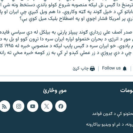
 ترمنځ دا ګيس نل لیکه منصوبه شروع کولو باندې دستخط ونه شي او
خاباتو کې د خپل ګوند په ګټه وکاروي. دا هم ويل کيږي چې ايران او پا
ې پر امريکا فشار اچوي او په اصطلاح بليک ميل کوي يې؟
 آصف علي زرداري ګوند پيپلز پارټي به بيلکل له دې سياسي فايده 
وږ د انرژۍ د بحران ختمولو لپاره ايران سره دا تړون کوو او بل به 
ګوادر منصوب
چې د دې پروژې د زر عملي کېدو لړ کې به زر کومه خبره مخې ته ران
Follow us
چاپ کړئ
ومات
موږ وڅارئ
حثونو کې د ګډون قواعد
ونه، د غږ او ویډیو بیاکارونه