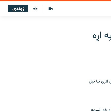
ژوندۍ
ه اړه
اتري بيا پيل
او څوارلسمه