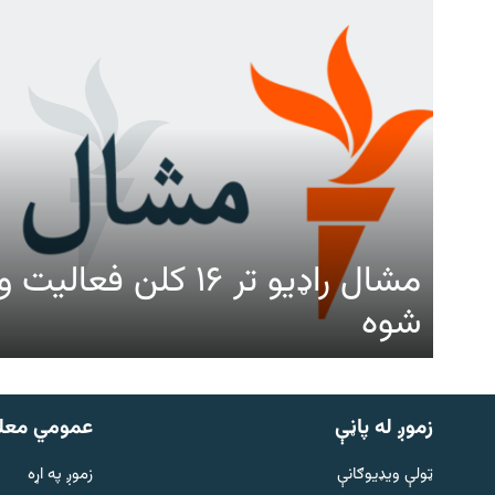
مشال راډیو تر ۱۶ کلن ف
شوه
زموږ له پاڼې
عمومي معل
ټولې ویډیوګانې
زموږ په اړه