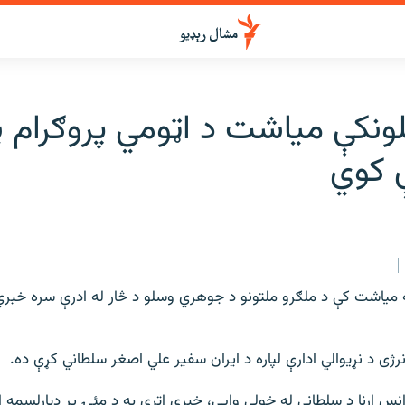
تلونکې میاشت د اټومي پروګرام پ
ې کوي
انه مياشت کې د ملګرو ملتونو د جوهري وسلو د څار له ادرې سره خبري 
نرژی د نړيوالي ادارې لپاره د ايران سفير علي اصغر سلطاني کړې ده.
انس ارنا د سلطاني له خولې وايې، خبري اتري به د مئۍ پر ديارلسمه 