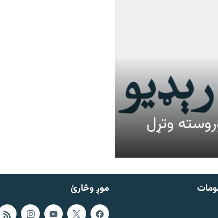
عالیت وروسته وتړل
ومات
موږ وڅارئ