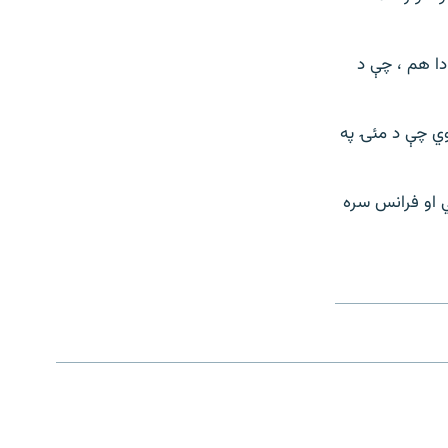
دا هم ، چې د
لوي چې د مئۍ په
ني او فرانس سره