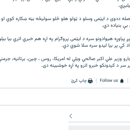
يليږي.
فيصله ددوی د ايټمی وسلو د ټولو هلو ځلو سوليځه بڼه ښکاره کوي او 
بې بنياده دي.
ږ پياوړه هيوادونو سره د ايټمی پروګرام په اړه هم خبري اتري بيا بي
د کي پر بيا ليدو سره سلا شوي دي.
چارو وزير علي اکبر صالحي ويلي له امريکا، روس ، چين، برتانيه، جرم
ر سر د کيدونکو خبرو اترو په اړه خوشبينه دی.
Follow us
چاپ کړئ