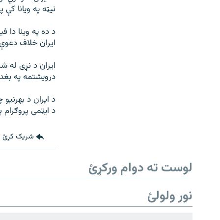
۱۴ ساعته راډیويي خپرونې
رشئ
نيټه په ويانا کې پ
د ده په وينا دا 
ايران خلاف دعوې 
ايران د نړی له شپ
درويشتمه په بغدا
د ايران د بهرنيو 
د ايټمی پروګرام پ
شریک کړئ
لوست ته دوام ورکړئ
نور ولولئ