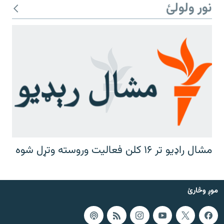
نور ولولئ
مشال راډیو تر ۱۶ کلن فعالیت وروسته وتړل شوه
موږ وڅارئ