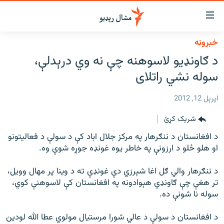
اسرسي
ای
خبرونه
کور
مومي
د ګاونډیو لاسوهنه چې نه وي درېدلې،
اڼې
لنډ خبرونه
سوله نشي راتلای
ا
وضوع
پښتونخوا او قبایل
ه
اپرېل 12, 2012
بلوچستان
اړ
شریک کړئ
ئ
پاکستان
مومي
د افغانستان د ننګرهار په مرکز جلال اباد کې د سولې د فعاليتونو
افغانستان
ا
او هلو ځلو د ارزونې په خاطر يوه غونډه جوړه شوې وه.
ورپاڼې
نړۍ
ه
د ننګرهار والي ګل اغا شېرزي دې غونډې ته د وينا پر مهال وويل،
ځانګړې مرکې، شننې
اړ
تر هغې چې ګاونډي هېوادونه په افغانستان کې لاسوهنې کوي،
ئ
سوله نا شونې ده.
انځور او ویډیو
ټون
ه
اوونیزې خپرونې
د افغانستان د سولې د عالي شورا مرستيال مولوي عطا الله لودين