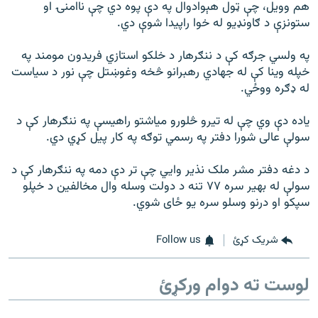
رشئ
هم وويل، چې ټول هېوادوال په دې پوه دي چې ناامنۍ او
۱۴ ساعته راډیويي خپرونې
ستونزې د ګاونډيو له خوا راپيدا شوې دي.
Gandhara
په ولسي جرګه کې د ننګرهار د خلکو استازي فريدون مومند په
خپله وينا کې له جهادي رهبرانو څخه وغوښتل چې نور د سياست
له ډګره ووځي.
موږ وڅارئ
ياده دې وي چې له تيرو څلورو مياشتو راهيسې په ننګرهار کې د
سولې عالى شورا دفتر په رسمي توګه په کار پيل کړي دي.
د ازادې اروپا راډیو ټولې ووبپاڼې
د دغه دفتر مشر ملک نذير وايي چې تر دې دمه په ننګرهار کې د
سولې له بهير سره ٧٧ تنه د دولت وسله وال مخالفين د خپلو
سپکو او درنو وسلو سره يو ځاى شوي.
شریک کړئ
Follow us
لوست ته دوام ورکړئ