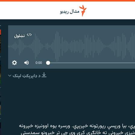
نښلول
 سرچینه اوس نشته
0:00
د ډاېرېکټ لېنک
نښلول
ي، بیا ورپسې رپورټونه خپرېږي. ورسره یوه اوونیزه خپرونه
ونیزې خپرونې ته ځانګړې کړې وي چې تر خبرونو سمدستي