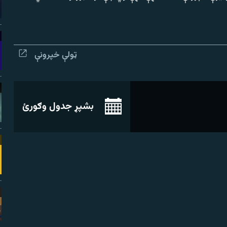
ټولې خپرونې
بشپړ جدول وګورئ