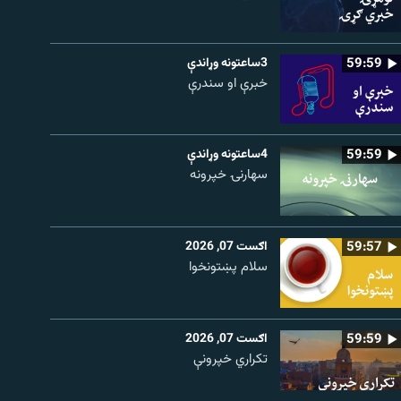
59:59
3ساعتونه وړاندې
خبرې او سندرې
59:59
4ساعتونه وړاندې
سهارنۍ خپرونه
59:57
اګست 07, 2026
سلام پښتونخوا
59:59
اګست 07, 2026
تکراري خپرونې