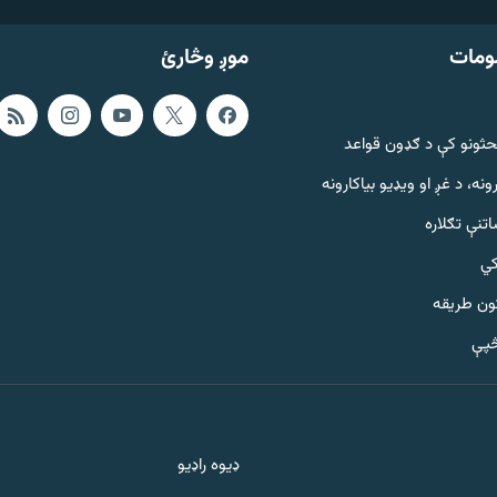
ومات
موږ وڅارئ
حثونو کې د ګډون قواعد
ونه، د غږ او ویډیو بیاکارونه
تنې تګلاره
کي
ټون طریقه
څپې
ډیوه راډیو