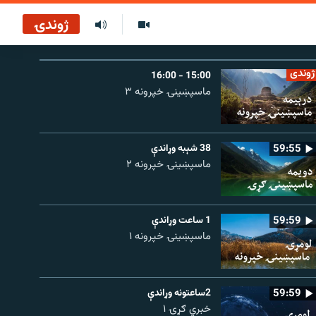
ژوندۍ
ژوندی
15:00 - 16:00
ماسپښینۍ خپرونه ۳
59:55
38 شېبه وړاندې
ماسپښينۍ خپرونه ۲
59:59
1 ساعت وړاندې
ماسپښينۍ خپرونه ۱
59:59
2ساعتونه وړاندې
خبري ګړۍ ۱