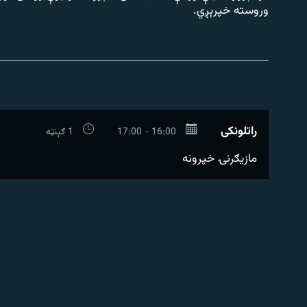
۱۴ ساعته راډیويي خپرونې
رشئ
وروسته خپرېږي.
راتلونکی
16:00 - 17:00
1 ګېنټه
مازیګرنۍ خپرونه