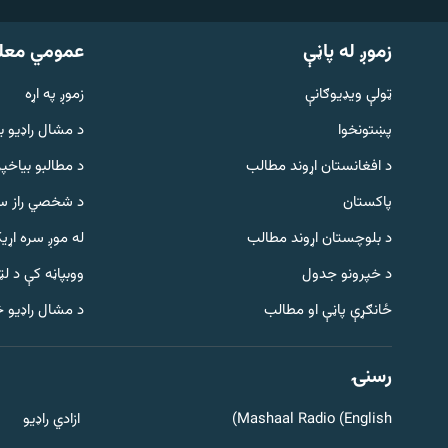
زموږ له پاڼې
عمومي معل
ټولې ویډیوګانې
زموږ په اړه
پښتونخوا
د مشال راډيو ب
د افغانستان اړوند مطالب
د مطالبو بیاخپر
پاکستان
د شخصي راز سا
د بلوچستان اړوند مطالب
له موږ سره اړی
د خپرونو جدول
ووبپاڼه کې د ل
Gandhara
ځانګړې پاڼې او مطالب
د مشال راډیو 
موږ وڅارئ
رسنۍ
Mashaal Radio (English)
ازادي راډیو