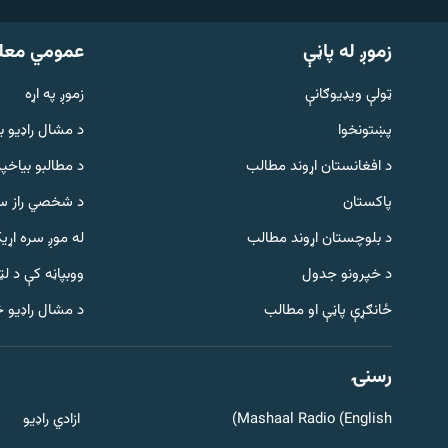
زموږ له پاڼې
عمومي معل
ټولې ویډیوګانې
زموږ په اړه
پښتونخوا
د مشال راډيو ب
د افغانستان اړوند مطالب
د مطالبو بیاخپر
پاکستان
د شخصي راز سا
د بلوچستان اړوند مطالب
له موږ سره اړی
د خپرونو جدول
ووبپاڼه کې د ل
Gandhara
ځانګړې پاڼې او مطالب
د مشال راډیو 
موږ وڅارئ
رسنۍ
Mashaal Radio (English)
ازادي راډیو