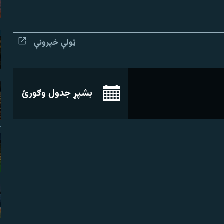
ټولې خپرونې
بشپړ جدول وګورئ