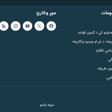
ومات
موږ وڅارئ
حثونو کې د ګډون قواعد
ونه، د غږ او ویډیو بیاکارونه
تنې تګلاره
کي
ټون طریقه
څپې
ډیوه راډیو