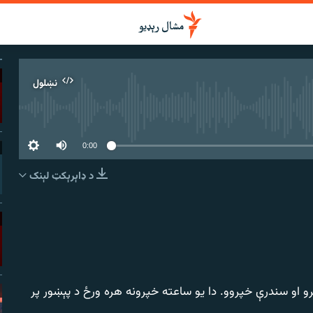
نښلول
 سرچینه اوس نشته
0:00
د ډاېرېکټ لېنک
نښلول
لرو او سندرې خپروو. دا یو ساعته خپرونه هره ورځ د پېښور پر