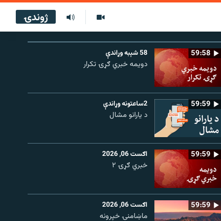
ژوندۍ
59:58
58 شېبه وړاندې
دویمه خبري ګړۍ تکرار
59:59
2ساعتونه وړاندې
د یارانو مشال
59:59
اګست 06, 2026
خبري ګړۍ ۲
59:59
اګست 06, 2026
ماښامنۍ خپرونه