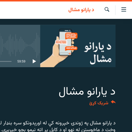
د یارانو مشال
اسرسي
ای
لټون
کور
مومي
لنډ خبرونه
اڼې
ا
پښتونخوا او قبایل
هېڅ میډیايي
وضوع
ه
بلوچستان
59:59
اړ
پاکستان
ئ
مومي
افغانستان
ا
د یارانو مشال
نړۍ
ورپاڼې
ه
ځانګړې مرکې، شننې
شریک کړئ
اړ
انځور او ویډیو
ئ
ټون
اوونیزې خپرونې
د یارانو مشال په ژوندۍ خپرونه کې له اورېدونکو سره بنډار 
ه
وخت د ماخوستن له نهو او د کابل پر اته نیمو بجو خپرېږي.