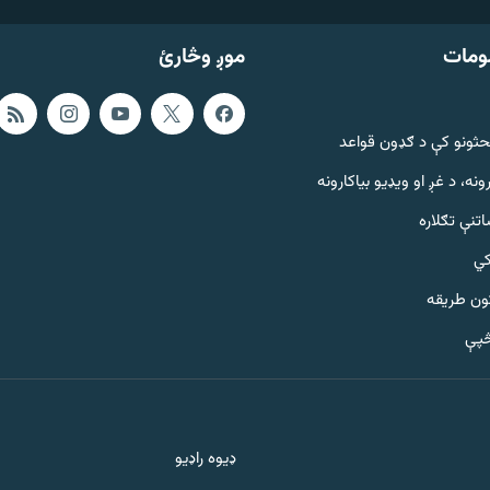
ومات
موږ وڅارئ
حثونو کې د ګډون قواعد
ونه، د غږ او ویډیو بیاکارونه
تنې تګلاره
کي
ټون طریقه
څپې
ډیوه راډیو