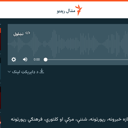
نښلول
 سرچینه اوس نشته
0:00
د ډاېرېکټ لېنک
نښلول
ګړۍ کې تازه خبرونه، رپورټونه، شننې، مرکې او کلتوري، فرهنګي رپورټونه