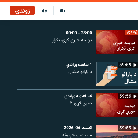
ژوندۍ
ژوندی
23:00 - 00:00
دویمه خبري ګړۍ تکرار
59:59
1 ساعت وړاندې
د یارانو مشال
59:59
4ساعتونه وړاندې
خبري ګړۍ ۲
59:59
اګست 06, 2026
ماښامنۍ خپرونه