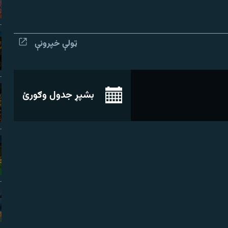
ټولې خپرونې
بشپړ جدول وګورئ