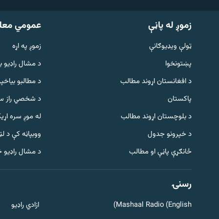
زموږ له پاڼې
عمومي معل
ټولې ویډیوګانې
زموږ په اړه
پښتونخوا
د مشال راډيو ب
د افغانستان اړوند مطالب
د مطالبو بیاخپر
پاکستان
د شخصي راز سا
د بلوچستان اړوند مطالب
له موږ سره اړی
د خپرونو جدول
ووبپاڼه کې د ل
Gandhara
ځانګړې پاڼې او مطالب
د مشال راډیو 
موږ وڅارئ
رسنۍ
Mashaal Radio (English)
ازادي راډیو