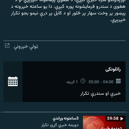
اورېدونکو سره خبرې کېږي، د هغوی پیغامونه خپرېږي او د
رشئ
۱۴ ساعته راډیويي خپرونې
هغوی د سندرو فرمایشونه پوره کېږي. دا یو ساعته خپرونه د
پېښور پر وخت سهار پر څلور او د کابل پر درې نیمو بجو تکرار
خپرېږي.
Gandhara
موږ وڅارئ
ټولې خپرونې
د ازادې اروپا راډیو ټولې ووبپاڼې
راتلونکی
بش
04:00 - 05:00
1 ګېنټه
خبرې او سندرې تکرار
59:58
3ساعتونه وړاندې
دویمه خبري ګړۍ تکرار