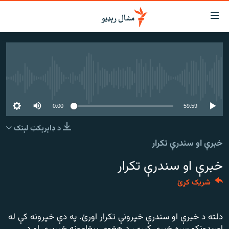
اسرسي
ای
کور
مومي
اڼې
لنډ خبرونه
ا
هېڅ میډیايي سرچینه اوس نشته
وضوع
پښتونخوا او قبایل
ه
بلوچستان
59:59
0:00
اړ
ئ
پاکستان
د ډاېرېکټ لېنک
مومي
خبرې او سندرې تکرار
افغانستان
ا
ورپاڼې
خبرې او سندرې تکرار
نړۍ
ه
ځانګړې مرکې، شننې
اړ
شریک کړئ
ئ
انځور او ویډیو
ټون
دلته د خبرې او سندرې خپرونې تکرار اورئ. په دې خپرونه کې له
ه
اوونیزې خپرونې