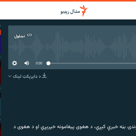
نښلول
 سرچینه اوس نشته
0:00
د ډاېرېکټ لېنک
نښلول
وندۍ بڼه خبرې کېږي، د هغوی پیغامونه خپرېږي او د هغوی د