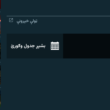
ټولې خپرونې
بشپړ جدول وګورئ