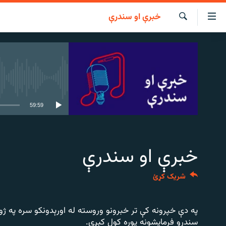
خبرې او سندرې
اسرسي
ای
لټون
کور
مومي
لنډ خبرونه
اڼې
ا
پښتونخوا او قبایل
هېڅ میډیايي
وضوع
ه
بلوچستان
59:59
اړ
پاکستان
ئ
مومي
افغانستان
ا
خبرې او سندرې
نړۍ
ورپاڼې
ه
ځانګړې مرکې، شننې
شریک کړئ
اړ
انځور او ویډیو
ئ
ټون
اوونیزې خپرونې
په دې خپرونه کې تر خبرونو وروسته له اورېدونکو سره په ژ
ه
سندرو فرمایشونه پوره کول کېږي.