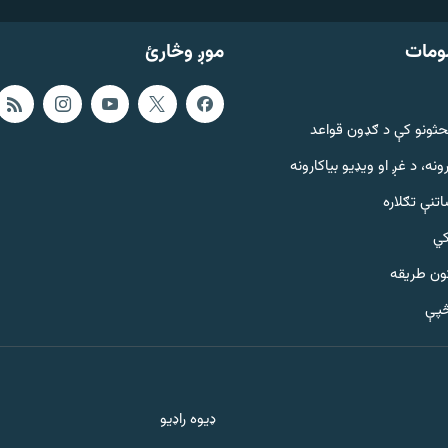
ومات
موږ وڅارئ
حثونو کې د ګډون قواعد
ونه، د غږ او ویډیو بیاکارونه
تنې تګلاره
کي
ټون طریقه
څپې
ډیوه راډیو