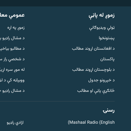
زموږ له پاڼې
عمومي معل
ټولې ویډیوګانې
زموږ په اړه
پښتونخوا
د مشال راډيو ب
د افغانستان اړوند مطالب
د مطالبو بیاخپر
پاکستان
د شخصي راز سا
د بلوچستان اړوند مطالب
له موږ سره اړی
د خپرونو جدول
ووبپاڼه کې د ل
Gandhara
ځانګړې پاڼې او مطالب
د مشال راډیو 
موږ وڅارئ
رسنۍ
Mashaal Radio (English)
ازادي راډیو