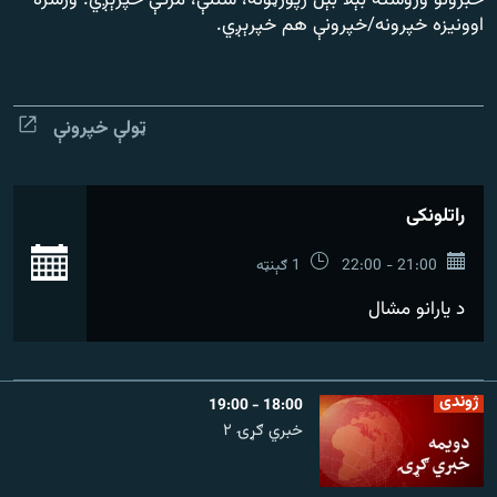
خبرونو وروسته بېلا بېل رپورټونه، شننې، مرکې خپرېږي. ورسره
رشئ
۱۴ ساعته راډیويي خپرونې
اوونیزه خپرونه/خپرونې هم خپرېږي.
Gandhara
ټولې خپرونې
موږ وڅارئ
راتلونکی
د ازادې اروپا راډیو ټولې ووبپاڼې
بش
21:00 - 22:00
1 ګېنټه
د یارانو مشال
ژوندی
18:00 - 19:00
خبري ګړۍ ۲