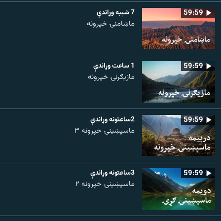
59:59
7 شېبه وړاندې
ماښامنۍ خپرونه
59:59
1 ساعت وړاندې
مازیګرنۍ خپرونه
59:59
2ساعتونه وړاندې
ماسپښینۍ خپرونه ۳
59:59
3ساعتونه وړاندې
ماسپښينۍ خپرونه ۲