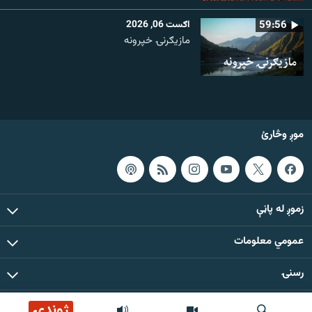
59:56
اګست 06, 2026
مازیګرنۍ خپرونه
موږ وڅارئ
زموږ له پاڼې
عمومي معلومات
رسنۍ
ژوندۍ
د دې ووبپاڼې د ټولو مطالبو حقوق له مشال راډیو سره خوندي دي