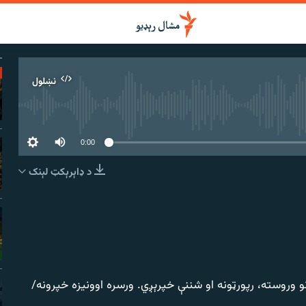
نښلول
 سرچینه اوس نشته
0:00
د ډاېرېکټ لېنک
نښلول
 وروسته، رپورټونه او شننې خپرېږي. ورسره اوونیزه خپرونه/