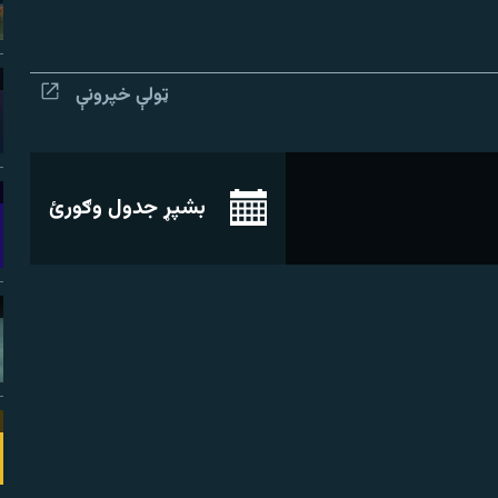
ټولې خپرونې
بشپړ جدول وګورئ