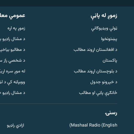
زموږ له پاڼې
عمومي معل
ټولې ویډیوګانې
زموږ په اړه
پښتونخوا
د مشال راډيو ب
د افغانستان اړوند مطالب
د مطالبو بیاخپر
پاکستان
د شخصي راز سا
د بلوچستان اړوند مطالب
له موږ سره اړی
د خپرونو جدول
ووبپاڼه کې د ل
Gandhara
ځانګړې پاڼې او مطالب
د مشال راډیو 
موږ وڅارئ
رسنۍ
Mashaal Radio (English)
ازادي راډیو