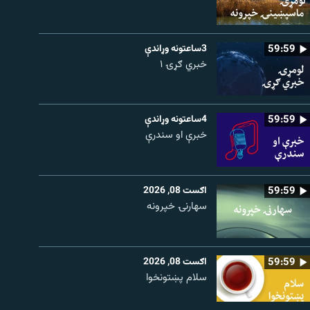
59:59
3ساعتونه وړاندې
خبري ګړۍ ۱
59:59
4ساعتونه وړاندې
خبرې او سندرې
59:59
اګست 08, 2026
سهارنۍ خپرونه
59:59
اګست 08, 2026
سلام پښتونخوا