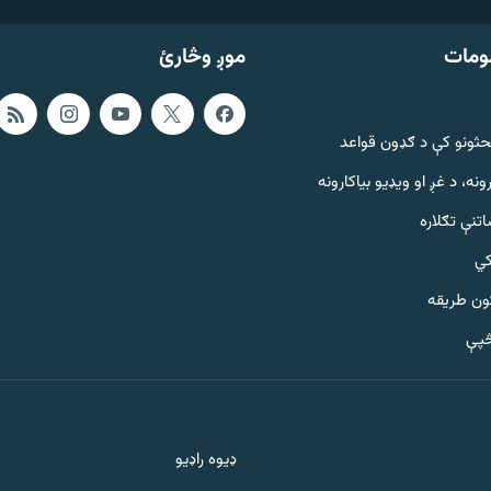
ومات
موږ وڅارئ
حثونو کې د ګډون قواعد
ونه، د غږ او ویډیو بیاکارونه
تنې تګلاره
کي
ټون طریقه
څپې
ډیوه راډیو