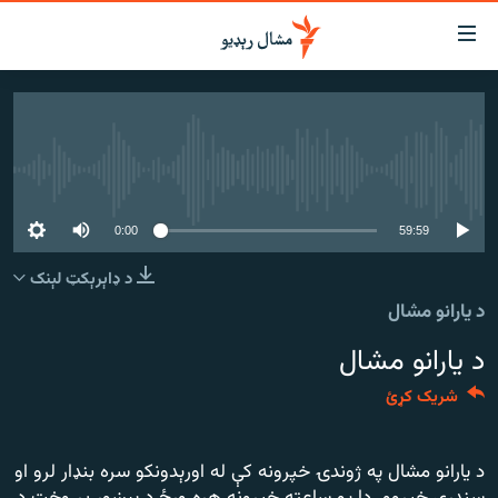
اسرسي
ای
کور
مومي
اڼې
لنډ خبرونه
ا
هېڅ میډیايي سرچینه اوس نشته
وضوع
پښتونخوا او قبایل
ه
بلوچستان
59:59
0:00
اړ
ئ
پاکستان
د ډاېرېکټ لېنک
مومي
د یارانو مشال
افغانستان
ا
ورپاڼې
د یارانو مشال
نړۍ
ه
ځانګړې مرکې، شننې
اړ
شریک کړئ
ئ
انځور او ویډیو
ټون
د یارانو مشال په ژوندۍ خپرونه کې له اورېدونکو سره بنډار لرو او
ه
اوونیزې خپرونې