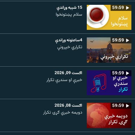
59:59
15 شېبه وړاندې
سلام پښتونخوا
59:59
4ساعتونه وړاندې
تکراري خپرونې
59:59
اګست 09, 2026
خبرې او سندرې تکرار
59:59
اګست 08, 2026
دویمه خبري ګړۍ تکرار