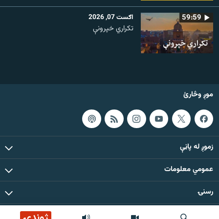
59:59
اګست 07, 2026
تکراري خپرونې
موږ وڅارئ
زموږ له پاڼې
عمومي معلومات
رسنۍ
ژوندۍ
د دې ووبپاڼې د ټولو مطالبو حقوق له مشال راډیو سره خوندي دي