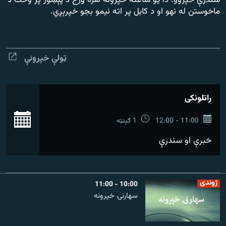
سندرې خپروو. دا یو ساعته خپرونه هره ورځ د پېښور پر وخت د
رشئ
۱۴ ساعته راډیويي خپرونې
ماخوستن له نهو او د کابل پر اته نیمو بجو خپرېږي.
Gandhara
ټولې خپرونې
موږ وڅارئ
راتلونکی
د ازادې اروپا راډیو ټولې ووبپاڼې
بش
11:00 - 12:00
1 ګېنټه
خبرې او سندرې
ژوندی
10:00 - 11:00
سهارنۍ خپرونه