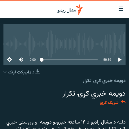
اسرسي
ای
کور
مومي
اڼې
لنډ خبرونه
ا
هېڅ میډیايي سرچینه اوس نشته
وضوع
پښتونخوا او قبایل
ه
بلوچستان
59:59
0:00
اړ
ئ
پاکستان
د ډاېرېکټ لېنک
مومي
دویمه خبري ګړۍ تکرار
افغانستان
ا
ورپاڼې
دویمه خبري ګړۍ تکرار
نړۍ
ه
ځانګړې مرکې، شننې
اړ
شریک کړئ
ئ
انځور او ویډیو
ټون
دلته د مشال راډیو د ۱۴ ساعته خپرونو دویمه او وروستۍ خبري
ه
اوونیزې خپرونې