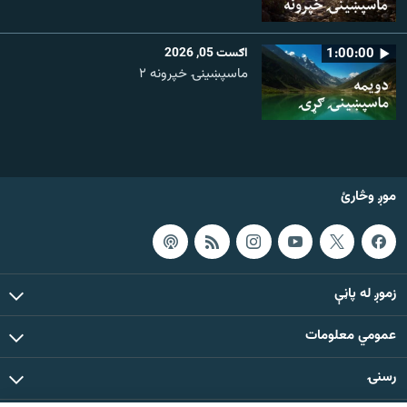
1:00:00
اګست 05, 2026
ماسپښينۍ خپرونه ۲
موږ وڅارئ
زموږ له پاڼې
عمومي معلومات
رسنۍ