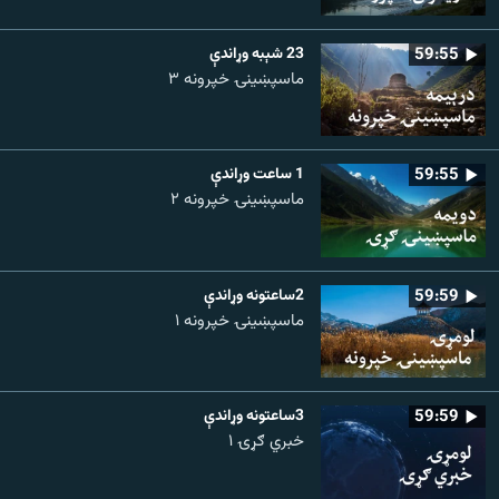
59:55
23 شېبه وړاندې
ماسپښینۍ خپرونه ۳
59:55
1 ساعت وړاندې
ماسپښينۍ خپرونه ۲
59:59
2ساعتونه وړاندې
ماسپښينۍ خپرونه ۱
59:59
3ساعتونه وړاندې
خبري ګړۍ ۱