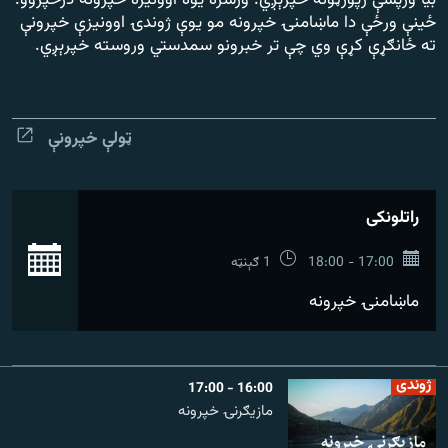
بیا ورپسې رپورټونه خپرېږي. ورسره یوه اوونیزه خپرونه درخپروو.
رشئ
۱۴ ساعته راډیويي خپرونې
ځینې ورځې دا ماښامنۍ خپرونه مو یوې ژوندۍ اوونیزې خپرونې
ته ځانګړې کړې وي چې تر خبرونو سمدستي وروسته خپرېږي.
Gandhara
موږ وڅارئ
ټولې خپرونې
راتلونکی
د ازادې اروپا راډیو ټولې ووبپاڼې
بش
17:00 - 18:00
1 ګېنټه
ماښامنۍ خپرونه
ژوندی
16:00 - 17:00
مازیګرنۍ خپرونه