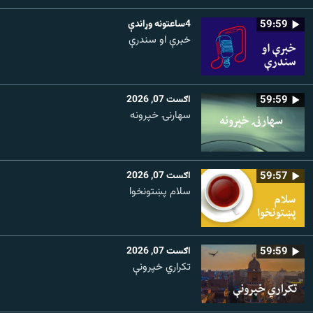
59:59
4ساعتونه وړاندې
خبرې او سندرې
59:59
اګست 07, 2026
سهارنۍ خپرونه
59:57
اګست 07, 2026
سلام پښتونخوا
59:59
اګست 07, 2026
تکراري خپرونې