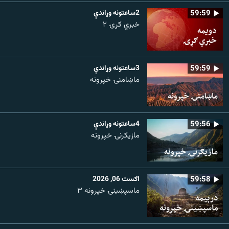
59:59
2ساعتونه وړاندې
خبري ګړۍ ۲
59:59
3ساعتونه وړاندې
ماښامنۍ خپرونه
59:56
4ساعتونه وړاندې
مازیګرنۍ خپرونه
59:58
اګست 06, 2026
ماسپښینۍ خپرونه ۳