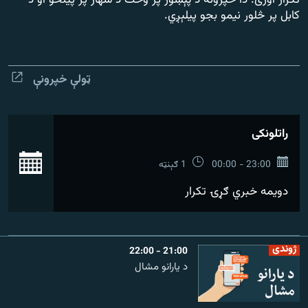
تکرار اورئ. دا خپرونه د پېښور پر وخت د سهار پر پینځو او د
رشئ
۱۴ ساعته راډیويي خپرونې
کابل پر څلور نیمو بجو پیلېږي.
Gandhara
ټولې خپرونې
موږ وڅارئ
راتلونکی
د ازادې اروپا راډیو ټولې ووبپاڼې
بش
23:00 - 00:00
1 ګېنټه
دویمه خبري ګړۍ تکرار
ژوندی
21:00 - 22:00
د یارانو مشال