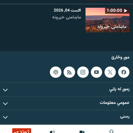
1:00:00
اګست 04, 2026
ماښامنۍ خپرونه
موږ وڅارئ
زموږ له پاڼې
عمومي معلومات
رسنۍ
ژوندۍ
د دې ووبپاڼې د ټولو مطالبو حقوق له مشال راډیو سره خوندي دي