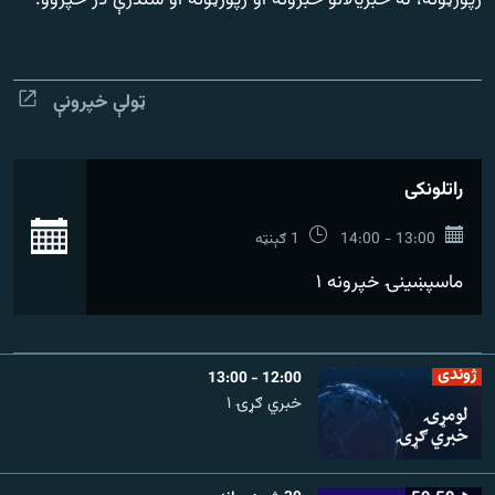
رپورټونه، له خبریالانو خبرونه او رپورټونه او سندرې در خپروو.
رشئ
۱۴ ساعته راډیويي خپرونې
Gandhara
ټولې خپرونې
موږ وڅارئ
راتلونکی
بش
د ازادې اروپا راډیو ټولې ووبپاڼې
13:00 - 14:00
1 ګېنټه
ماسپښينۍ خپرونه ۱
ژوندی
12:00 - 13:00
خبري ګړۍ ۱