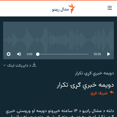
اسرسي
ای
کور
مومي
اڼې
لنډ خبرونه
ا
هېڅ میډیايي سرچینه اوس نشته
وضوع
پښتونخوا او قبایل
ه
بلوچستان
59:59
0:00
اړ
ئ
پاکستان
د ډاېرېکټ لېنک
مومي
دویمه خبري ګړۍ تکرار
افغانستان
ا
ورپاڼې
دویمه خبري ګړۍ تکرار
نړۍ
ه
ځانګړې مرکې، شننې
اړ
شریک کړئ
ئ
انځور او ویډیو
ټون
دلته د مشال راډیو د ۱۴ ساعته خپرونو دویمه او وروستۍ خبري
ه
اوونیزې خپرونې