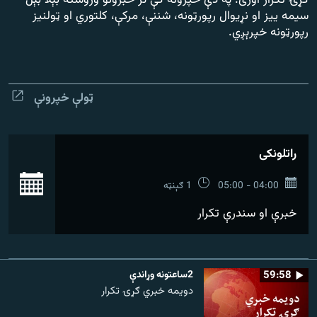
ګړۍ تکرار اورئ. په دې خپرونه کې تر خبرونو وروسته بېلا بېل
رشئ
۱۴ ساعته راډیويي خپرونې
سیمه ییز او نړیوال رپورټونه، شننې، مرکې، کلتوري او ټولنیز
رپورټونه خپرېږي.
Gandhara
موږ وڅارئ
ټولې خپرونې
راتلونکی
د ازادې اروپا راډیو ټولې ووبپاڼې
بش
04:00 - 05:00
1 ګېنټه
خبرې او سندرې تکرار
59:58
2ساعتونه وړاندې
دویمه خبري ګړۍ تکرار