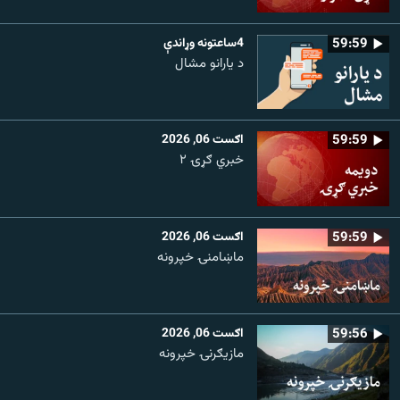
59:59
4ساعتونه وړاندې
د یارانو مشال
59:59
اګست 06, 2026
خبري ګړۍ ۲
59:59
اګست 06, 2026
ماښامنۍ خپرونه
59:56
اګست 06, 2026
مازیګرنۍ خپرونه