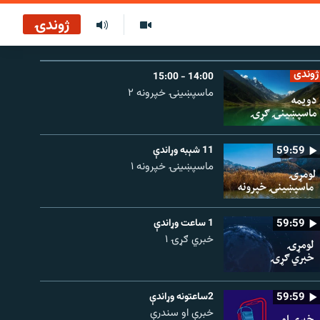
ژوندۍ
ژوندی
14:00 - 15:00
ماسپښينۍ خپرونه ۲
59:59
11 شېبه وړاندې
ماسپښينۍ خپرونه ۱
59:59
1 ساعت وړاندې
خبري ګړۍ ۱
59:59
2ساعتونه وړاندې
خبرې او سندرې