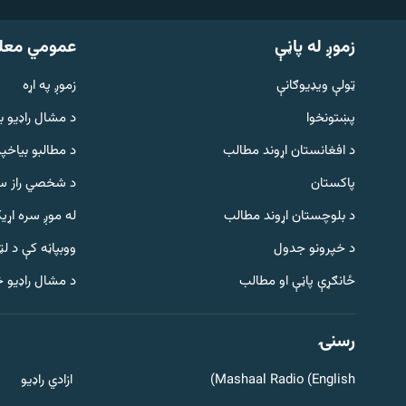
زموږ له پاڼې
عمومي معل
ټولې ویډیوګانې
زموږ په اړه
پښتونخوا
د مشال راډيو ب
د افغانستان اړوند مطالب
د مطالبو بیاخپر
پاکستان
د شخصي راز سا
د بلوچستان اړوند مطالب
له موږ سره اړی
د خپرونو جدول
ووبپاڼه کې د ل
Gandhara
ځانګړې پاڼې او مطالب
د مشال راډیو 
موږ وڅارئ
رسنۍ
Mashaal Radio (English)
ازادي راډیو