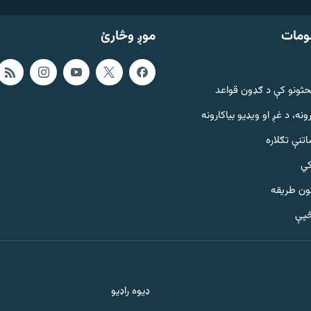
ومات
موږ وڅارئ
حثونو کې د ګډون قواعد
ونه، د غږ او ویډیو بیاکارونه
تنې تګلاره
کي
ټون طریقه
څپې
ډیوه راډیو