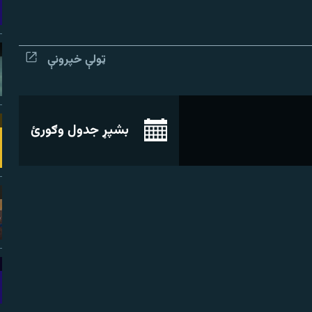
ټولې خپرونې
بشپړ جدول وګورئ