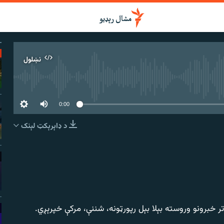
نښلول
 سرچینه اوس نشته
0:00
د ډاېرېکټ لېنک
نښلول
 خبرونو وروسته بېلا بېل رپورټونه، شننې، مرکې خپرېږي.