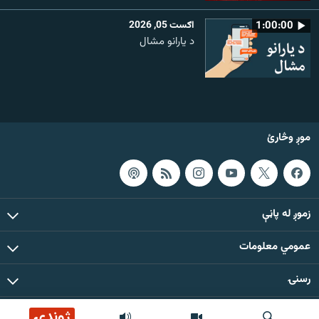
1:00:00
اګست 05, 2026
د یارانو مشال
موږ وڅارئ
زموږ له پاڼې
عمومي معلومات
رسنۍ
ژوندۍ
د دې ووبپاڼې د ټولو مطالبو حقوق له مشال راډیو سره خوندي دي