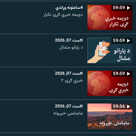
59:59
4ساعتونه وړاندې
دویمه خبري ګړۍ تکرار
59:59
اګست 07, 2026
د یارانو مشال
59:59
اګست 07, 2026
خبري ګړۍ ۲
59:56
اګست 07, 2026
ماښامنۍ خپرونه