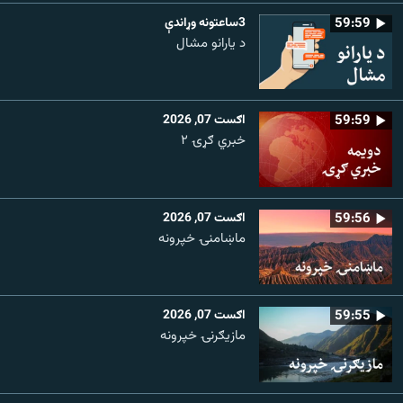
59:59
3ساعتونه وړاندې
د یارانو مشال
59:59
اګست 07, 2026
خبري ګړۍ ۲
59:56
اګست 07, 2026
ماښامنۍ خپرونه
59:55
اګست 07, 2026
مازیګرنۍ خپرونه