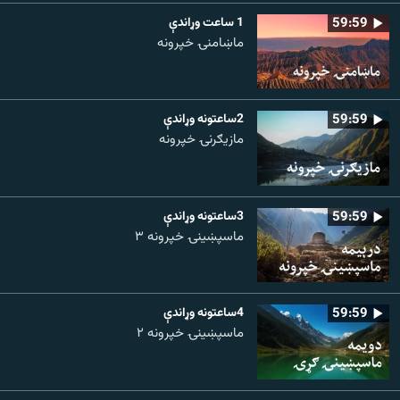
59:59
1 ساعت وړاندې
ماښامنۍ خپرونه
59:59
2ساعتونه وړاندې
مازیګرنۍ خپرونه
59:59
3ساعتونه وړاندې
ماسپښینۍ خپرونه ۳
59:59
4ساعتونه وړاندې
ماسپښينۍ خپرونه ۲