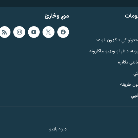
ومات
موږ وڅارئ
حثونو کې د ګډون قواعد
ونه، د غږ او ویډیو بیاکارونه
تنې تګلاره
کي
ټون طریقه
څپې
ډیوه راډیو