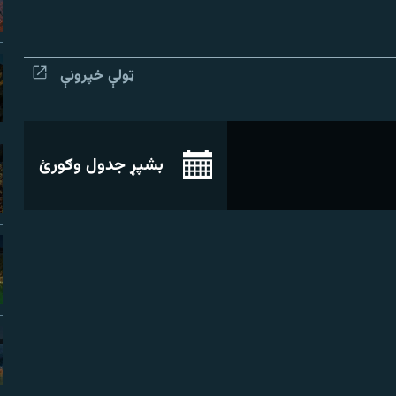
ټولې خپرونې
بشپړ جدول وګورئ