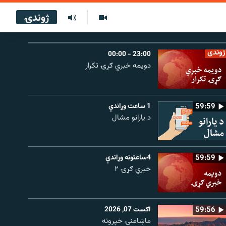
ژوندۍ
ژوندی
23:00 - 00:00
دویمه خبري ګړۍ تکرار
59:59
1 ساعت وړاندې
د یارانو مشال
59:59
4ساعتونه وړاندې
خبري ګړۍ ۲
59:56
اګست 07, 2026
ماښامنۍ خپرونه