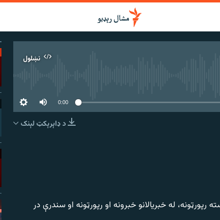
نښلول
 سرچینه اوس نشته
0:00
د ډاېرېکټ لېنک
نښلول
رپورټونه، له خبریالانو خبرونه او رپورټونه او سندرې در