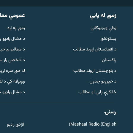
زموږ له پاڼې
عمومي معل
ټولې ویډیوګانې
زموږ په اړه
پښتونخوا
د مشال راډيو ب
د افغانستان اړوند مطالب
د مطالبو بیاخپر
پاکستان
د شخصي راز سا
د بلوچستان اړوند مطالب
له موږ سره اړی
د خپرونو جدول
ووبپاڼه کې د ل
Gandhara
ځانګړې پاڼې او مطالب
د مشال راډیو 
موږ وڅارئ
رسنۍ
Mashaal Radio (English)
ازادي راډیو